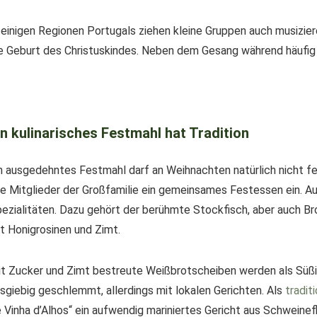
 einigen Regionen Portugals ziehen kleine Gruppen auch musizie
e Geburt des Christuskindes. Neben dem Gesang während häufig G
in kulinarisches Festmahl hat Tradition
n ausgedehntes Festmahl darf an Weihnachten natürlich nicht 
le Mitglieder der Großfamilie ein gemeinsames Festessen ein. A
ezialitäten. Dazu gehört der berühmte Stockfisch, aber auch Bro
t Honigrosinen und Zimt.
t Zucker und Zimt bestreute Weißbrotscheiben werden als Süßigk
sgiebig geschlemmt, allerdings mit lokalen Gerichten. Als
tradit
 Vinha d’Alhos“ ein aufwendig mariniertes Gericht aus Schweinef