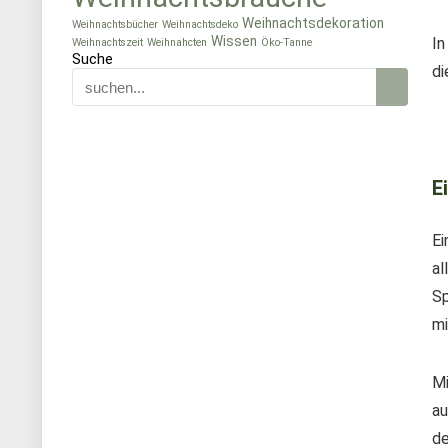
Weihnachtsdekoration
Weihnachtsbücher
Weihnachtsdeko
Wissen
In
Weihnachtszeit
Weihnahcten
Öko-Tanne
Suche
di
E
Ei
al
Sp
mi
Mi
au
de