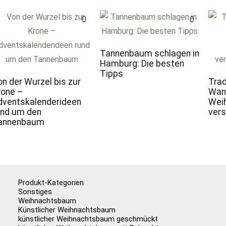
0
0
Tannenbaum schlagen in
Hamburg: Die besten
Tipps
on der Wurzel bis zur
Trad
rone –
Wann
dventskalenderideen
Weih
und um den
vers
annenbaum
Produkt-Kategorien
Sonstiges
Weihnachtsbaum
Künstlicher Weihnachtsbaum
künstlicher Weihnachtsbaum geschmückt