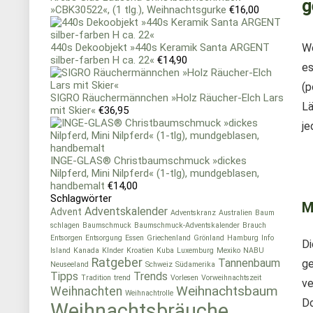
g
»CBK30522«, (1 tlg.), Weihnachtsgurke
€
16,00
440s Dekoobjekt »440s Keramik Santa ARGENT
We
silber-farben H ca. 22«
€
14,90
es
(p
SIGRO Räuchermännchen »Holz Räucher-Elch Lars
Lä
mit Skier«
€
36,95
je
INGE-GLAS® Christbaumschmuck »dickes
Nilpferd, Mini Nilpferd« (1-tlg), mundgeblasen,
handbemalt
€
14,00
Schlagwörter
M
Adventskalender
Advent
Adventskranz
Australien
Baum
schlagen
Baumschmuck
Baumschmuck-Adventskalender
Brauch
Entsorgen
Entsorgung
Essen
Griechenland
Grönland
Hamburg
Info
Di
Island
Kanada
KInder
Kroatien
Kuba
Luxemburg
Mexiko
NABU
Ratgeber
Tannenbaum
ge
Neuseeland
Schweiz
Südamerika
Tipps
Trends
Tradition
trend
Vorlesen
Vorweihnachtszeit
ve
Weihnachtsbaum
Weihnachten
Weihnachtrolle
Do
Weihnachtsbräuche