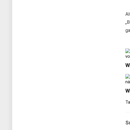
Al
„B
ga
vo
W
nä
W
Ta
S