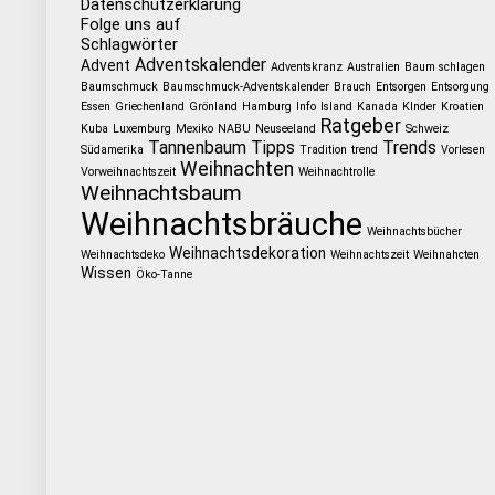
Datenschutzerklärung
Folge uns auf
Schlagwörter
Adventskalender
Advent
Adventskranz
Australien
Baum schlagen
Baumschmuck
Baumschmuck-Adventskalender
Brauch
Entsorgen
Entsorgung
Essen
Griechenland
Grönland
Hamburg
Info
Island
Kanada
KInder
Kroatien
Ratgeber
Kuba
Luxemburg
Mexiko
NABU
Neuseeland
Schweiz
Tannenbaum
Tipps
Trends
Südamerika
Tradition
trend
Vorlesen
Weihnachten
Vorweihnachtszeit
Weihnachtrolle
Weihnachtsbaum
Weihnachtsbräuche
Weihnachtsbücher
Weihnachtsdekoration
Weihnachtsdeko
Weihnachtszeit
Weihnahcten
Wissen
Öko-Tanne