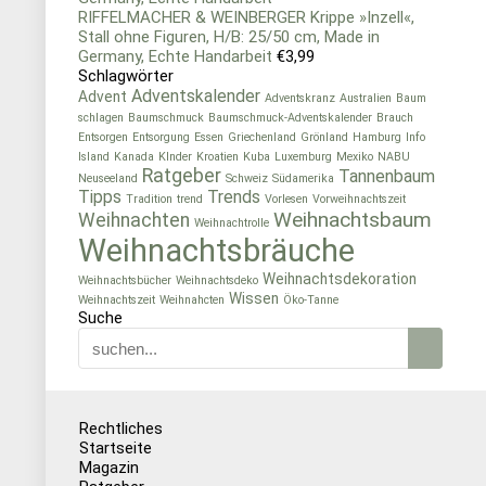
RIFFELMACHER & WEINBERGER Krippe »Inzell«,
Stall ohne Figuren, H/B: 25/50 cm, Made in
Germany, Echte Handarbeit
€
3,99
Schlagwörter
Adventskalender
Advent
Adventskranz
Australien
Baum
schlagen
Baumschmuck
Baumschmuck-Adventskalender
Brauch
Entsorgen
Entsorgung
Essen
Griechenland
Grönland
Hamburg
Info
Island
Kanada
KInder
Kroatien
Kuba
Luxemburg
Mexiko
NABU
Ratgeber
Tannenbaum
Neuseeland
Schweiz
Südamerika
Tipps
Trends
Tradition
trend
Vorlesen
Vorweihnachtszeit
Weihnachtsbaum
Weihnachten
Weihnachtrolle
Weihnachtsbräuche
Weihnachtsdekoration
Weihnachtsbücher
Weihnachtsdeko
Wissen
Weihnachtszeit
Weihnahcten
Öko-Tanne
Suche
Rechtliches
Startseite
Magazin