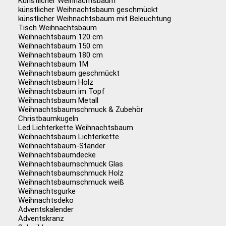
Künstlicher Weihnachtsbaum
künstlicher Weihnachtsbaum geschmückt
künstlicher Weihnachtsbaum mit Beleuchtung
Tisch Weihnachtsbaum
Weihnachtsbaum 120 cm
Weihnachtsbaum 150 cm
Weihnachtsbaum 180 cm
Weihnachtsbaum 1M
Weihnachtsbaum geschmückt
Weihnachtsbaum Holz
Weihnachtsbaum im Topf
Weihnachtsbaum Metall
Weihnachtsbaumschmuck & Zubehör
Christbaumkugeln
Led Lichterkette Weihnachtsbaum
Weihnachtsbaum Lichterkette
Weihnachtsbaum-Ständer
Weihnachtsbaumdecke
Weihnachtsbaumschmuck Glas
Weihnachtsbaumschmuck Holz
Weihnachtsbaumschmuck weiß
Weihnachtsgurke
Weihnachtsdeko
Adventskalender
Adventskranz