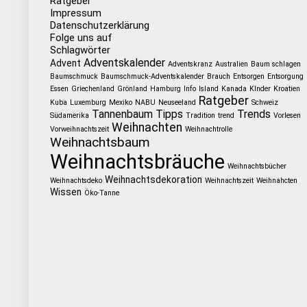
Ratgeber
Impressum
Datenschutzerklärung
Folge uns auf
Schlagwörter
Adventskalender
Advent
Adventskranz
Australien
Baum schlagen
Baumschmuck
Baumschmuck-Adventskalender
Brauch
Entsorgen
Entsorgung
Essen
Griechenland
Grönland
Hamburg
Info
Island
Kanada
KInder
Kroatien
Ratgeber
Kuba
Luxemburg
Mexiko
NABU
Neuseeland
Schweiz
Tannenbaum
Tipps
Trends
Südamerika
Tradition
trend
Vorlesen
Weihnachten
Vorweihnachtszeit
Weihnachtrolle
Weihnachtsbaum
Weihnachtsbräuche
Weihnachtsbücher
Weihnachtsdekoration
Weihnachtsdeko
Weihnachtszeit
Weihnahcten
Wissen
Öko-Tanne