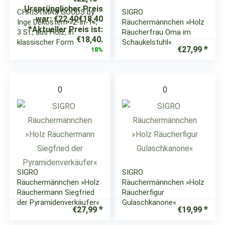
Ursprünglicher Preis
CHRISTMAS GOODS by
SIGRO
war: €22,40
€
18,40
Inge Dekostern »2-in-1«,
Räuchermännchen »Holz
Aktueller Preis ist:
3 St., aus Holz, in
Räucherfrau Oma im
€18,40.
klassischer Form
Schaukelstuhl«
€
27,99
18%
0
0
SIGRO
SIGRO
Räuchermännchen »Holz
Räuchermännchen »Holz
Räuchermann Siegfried
Räucherfigur
der Pyramidenverkäufer«
Gulaschkanone«
€
27,99
€
19,99