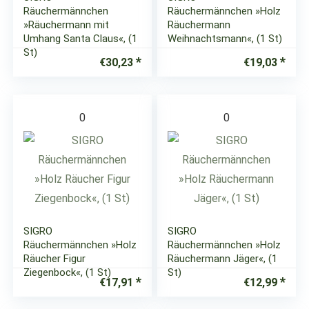
Räuchermännchen
Räuchermännchen »Holz
»Räuchermann mit
Räuchermann
Umhang Santa Claus«, (1
Weihnachtsmann«, (1 St)
St)
€
30,23
€
19,03
0
0
SIGRO
SIGRO
Räuchermännchen »Holz
Räuchermännchen »Holz
Räucher Figur
Räuchermann Jäger«, (1
Ziegenbock«, (1 St)
St)
€
17,91
€
12,99