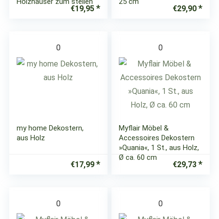
Holzhäuser zum stellen
25 cm
€
19,95
€
29,90
0
0
my home Dekostern,
Myflair Möbel &
aus Holz
Accessoires Dekostern
»Quania«, 1 St., aus Holz,
Ø ca. 60 cm
€
17,99
€
29,73
0
0