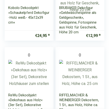
Kobolo Dekoobjekt
BRUBAKER Dekofigur
»Schaukelpferd Dekofigur
»Geldwäschespinne als
-Holz weiß- 45x12x39
Geldgeschenk«,
cm«
Geldspinne, Fotospinne
aus Holz für Geschenk,
Höhe 20 cm
€
24,95
€
12,99
0
0
ReWu Dekoobjekt
RIFFELMACHER &
»Dekohaus aus Holz«
WEINBERGER Dekostern,
(3er Set), Dekorative
1 St., aus Holz, Höhe ca.