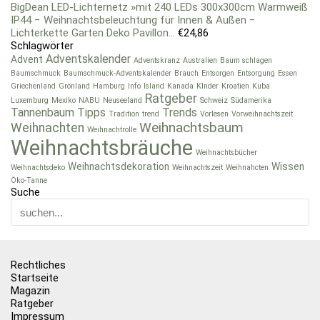
BigDean LED-Lichternetz »mit 240 LEDs 300x300cm Warmweiß
IP44 − Weihnachtsbeleuchtung für Innen & Außen −
Lichterkette Garten Deko Pavillon...
€
24,86
Schlagwörter
Adventskalender
Advent
Adventskranz
Australien
Baum schlagen
Baumschmuck
Baumschmuck-Adventskalender
Brauch
Entsorgen
Entsorgung
Essen
Griechenland
Grönland
Hamburg
Info
Island
Kanada
KInder
Kroatien
Kuba
Ratgeber
Luxemburg
Mexiko
NABU
Neuseeland
Schweiz
Südamerika
Tannenbaum
Tipps
Trends
Tradition
trend
Vorlesen
Vorweihnachtszeit
Weihnachtsbaum
Weihnachten
Weihnachtrolle
Weihnachtsbräuche
Weihnachtsbücher
Weihnachtsdekoration
Wissen
Weihnachtsdeko
Weihnachtszeit
Weihnahcten
Öko-Tanne
Suche
Rechtliches
Startseite
Magazin
Ratgeber
Impressum