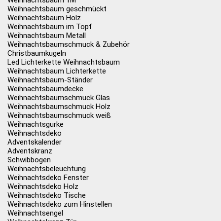
Weihnachtsbaum 1M
Weihnachtsbaum geschmückt
Weihnachtsbaum Holz
Weihnachtsbaum im Topf
Weihnachtsbaum Metall
Weihnachtsbaumschmuck & Zubehör
Christbaumkugeln
Led Lichterkette Weihnachtsbaum
Weihnachtsbaum Lichterkette
Weihnachtsbaum-Ständer
Weihnachtsbaumdecke
Weihnachtsbaumschmuck Glas
Weihnachtsbaumschmuck Holz
Weihnachtsbaumschmuck weiß
Weihnachtsgurke
Weihnachtsdeko
Adventskalender
Adventskranz
Schwibbogen
Weihnachtsbeleuchtung
Weihnachtsdeko Fenster
Weihnachtsdeko Holz
Weihnachtsdeko Tische
Weihnachtsdeko zum Hinstellen
Weihnachtsengel