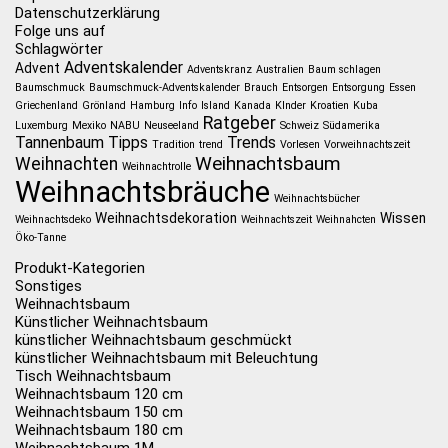
Datenschutzerklärung
Folge uns auf
Schlagwörter
Adventskalender
Advent
Adventskranz
Australien
Baum schlagen
Baumschmuck
Baumschmuck-Adventskalender
Brauch
Entsorgen
Entsorgung
Essen
Griechenland
Grönland
Hamburg
Info
Island
Kanada
KInder
Kroatien
Kuba
Ratgeber
Luxemburg
Mexiko
NABU
Neuseeland
Schweiz
Südamerika
Tannenbaum
Tipps
Trends
Tradition
trend
Vorlesen
Vorweihnachtszeit
Weihnachtsbaum
Weihnachten
Weihnachtrolle
Weihnachtsbräuche
Weihnachtsbücher
Weihnachtsdekoration
Wissen
Weihnachtsdeko
Weihnachtszeit
Weihnahcten
Öko-Tanne
Produkt-Kategorien
Sonstiges
Weihnachtsbaum
Künstlicher Weihnachtsbaum
künstlicher Weihnachtsbaum geschmückt
künstlicher Weihnachtsbaum mit Beleuchtung
Tisch Weihnachtsbaum
Weihnachtsbaum 120 cm
Weihnachtsbaum 150 cm
Weihnachtsbaum 180 cm