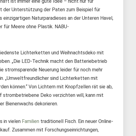
t ist immer eine gute Idee – nicht nur für
t der Unterstützung der Paten zum Beispiel für
s einzigartigen Naturparadieses an der Unteren Havel,
 für Meere ohne Plastik. NABU-
schiedenste Lichterketten und Weihnachtsdeko mit
ieben. „Die LED-Technik macht den Batteriebetrieb
die stromsparende Neuerung leider für noch mehr
in. „Umweltfreundlicher sind Lichterketten mit
en können.“ Von Lichtern mit Knopfzellen rät sie ab,
f strombetriebene Deko verzichten will, kann mit
der Bienenwachs dekorieren.
s in vielen
Familien
traditionell Fisch. Ein neuer Online-
inkauf. Zusammen mit Forschungseinrichtungen,