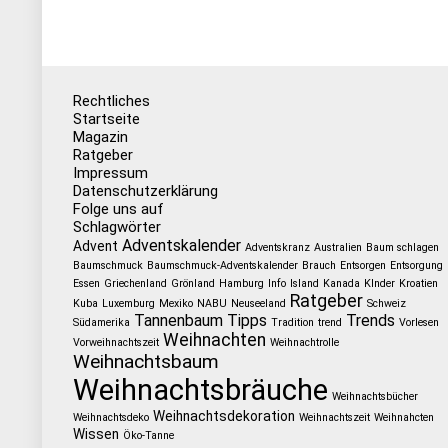
Rechtliches
Startseite
Magazin
Ratgeber
Impressum
Datenschutzerklärung
Folge uns auf
Schlagwörter
Adventskalender
Advent
Adventskranz
Australien
Baum schlagen
Baumschmuck
Baumschmuck-Adventskalender
Brauch
Entsorgen
Entsorgung
Essen
Griechenland
Grönland
Hamburg
Info
Island
Kanada
KInder
Kroatien
Ratgeber
Kuba
Luxemburg
Mexiko
NABU
Neuseeland
Schweiz
Tannenbaum
Tipps
Trends
Südamerika
Tradition
trend
Vorlesen
Weihnachten
Vorweihnachtszeit
Weihnachtrolle
Weihnachtsbaum
Weihnachtsbräuche
Weihnachtsbücher
Weihnachtsdekoration
Weihnachtsdeko
Weihnachtszeit
Weihnahcten
Wissen
Öko-Tanne