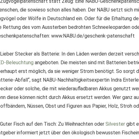
 Zugvogelpatenschaft statt Zeug: Eine NABU-Geschenkpatenschaf
nschen, die sowieso schon alles haben. Der NABU setzt sich mi
gvögel oder Wölfe in Deutschland ein. Oder für die Erhaltung de
e Rettung des vom Aussterben bedrohten Schneeleoparden oder
eschenkpatenschaften: www.NABU.de/geschenk-patenschaft
 Lieber Stecker als Batterie: In den Läden werden derzeit ver
ED-Beleuchtung
angeboten. Die meisten sind mit Batterien betr
erhaupt erst möglich, da sie weniger Strom benötigt. So sorgt 
tterie-Abfall“, sagt NABU-Nachhaltigkeitsexpertin Indra Enterle
ecker oder solche, die mit wiederaufladbaren Akkus genutzt werd
nn diese können nicht durch Akkus ersetzt werden. Wer ganz au
offbändern, Nüssen, Obst und Figuren aus Papier, Holz, Stroh o
 Guter Fisch auf den Tisch: Zu Weihnachten oder
Silvester
gibt e
tgeber informiert jetzt über den ökologisch bewussten Fische