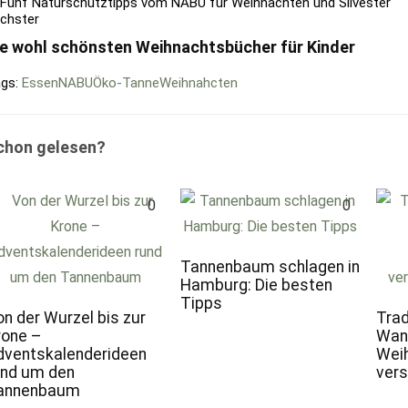
chster
ie wohl schönsten Weihnachtsbücher für Kinder
gs:
Essen
NABU
Öko-Tanne
Weihnahcten
chon gelesen?
0
0
Tannenbaum schlagen in
Hamburg: Die besten
Tipps
on der Wurzel bis zur
Trad
rone –
Wann
dventskalenderideen
Weih
und um den
vers
annenbaum