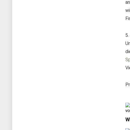
an
wi
Fi
5.
Um
di
Sp
Vi
P
vo
W