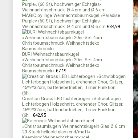
MAGIC by Inge Weihnachtsbaumkugel »Paradise
Purple« (60 St), hochwertiger Echtglas-
Weihnachtsschmuck, Ø 4 cm und Ø 6 cm
€
34,99
BURI Weihnachtsbaumkugel
»Weihnachtsbaumkugeln 20er-Set 4cm
Christbaumschmuck Weihnachtsdeko
Baumschmuck«
€
7,19
Creation Gross LED Lichterbogen »Schwibbogen
Lichterbogen Holzschnitt, drehender Chor, Glitzer,
45*9*32cm, batteriebetrieben, Timer Funktion
(6h...
€
42,95
Kaemingk Weihnachtsbaumkugel