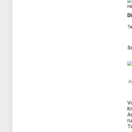
nä
D
Ta
S
V
K
A
r
T