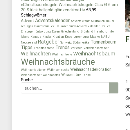
»Christbaumkugeln Weihnachtskugeln Glas Ø 6 cm
20 Stück hellgold glänzend/matt«
€
8,99
Schlagwörter
Adventskalender
Advent
Adventskranz
Australien
Baum
schlagen
Baumschmuck
Baumschmuck-Adventskalender
Brauch
Entsorgen
Entsorgung
Essen
Griechenland
Grönland
Hamburg
Info
Island
Kanada
KInder
Kroatien
Kuba
Luxemburg
Mexiko
NABU
F
Ratgeber
Tannenbaum
Neuseeland
Schweiz
Südamerika
Tipps
Trends
Tradition
trend
Vorlesen
Vorweihnachtszeit
Weihnachtsbaum
Weihnachten
Weihnachtrolle
Fe
Weihnachtsbräuche
Si
Weihnachtsdekoration
Weihnachtsbücher
Weihnachtsdeko
Wissen
Weihnachtszeit
Weihnahcten
Öko-Tanne
Suche
1.
90
Si
od
w