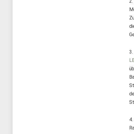
2.
Me
Zu
di
G
3.
L
üb
Ba
St
de
St
4.
Ra