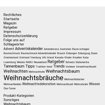
Rechtliches
Startseite
Magazin
Ratgeber
Impressum
Datenschutzerklärung
Folge uns auf
Schlagwörter
Adventskalender
Advent
Adventskranz
Australien
Baum schlagen
Baumschmuck
Baumschmuck-Adventskalender
Brauch
Entsorgen
Entsorgung
Essen
Griechenland
Grönland
Hamburg
Info
Island
Kanada
KInder
Kroatien
Kuba
Ratgeber
Luxemburg
Mexiko
NABU
Neuseeland
Schweiz
Südamerika
Tannenbaum
Tipps
Trends
Tradition
trend
Vorlesen
Vorweihnachtszeit
Weihnachtsbaum
Weihnachten
Weihnachtrolle
Weihnachtsbräuche
Weihnachtsbücher
Weihnachtsdekoration
Wissen
Weihnachtsdeko
Weihnachtszeit
Weihnahcten
Öko-Tanne
Produkt-Kategorien
Sonstiges
Weihnachtsbaum