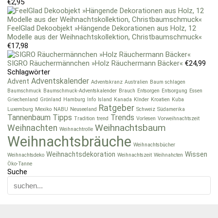
€
2,95
FeelGlad Dekoobjekt »Hängende Dekorationen aus Holz, 12
Modelle aus der Weihnachtskollektion, Christbaumschmuck«
€
17,98
SIGRO Räuchermännchen »Holz Räuchermann Bäcker«
€
24,99
Schlagwörter
Adventskalender
Advent
Adventskranz
Australien
Baum schlagen
Baumschmuck
Baumschmuck-Adventskalender
Brauch
Entsorgen
Entsorgung
Essen
Griechenland
Grönland
Hamburg
Info
Island
Kanada
KInder
Kroatien
Kuba
Ratgeber
Luxemburg
Mexiko
NABU
Neuseeland
Schweiz
Südamerika
Tannenbaum
Tipps
Trends
Tradition
trend
Vorlesen
Vorweihnachtszeit
Weihnachtsbaum
Weihnachten
Weihnachtrolle
Weihnachtsbräuche
Weihnachtsbücher
Weihnachtsdekoration
Wissen
Weihnachtsdeko
Weihnachtszeit
Weihnahcten
Öko-Tanne
Suche