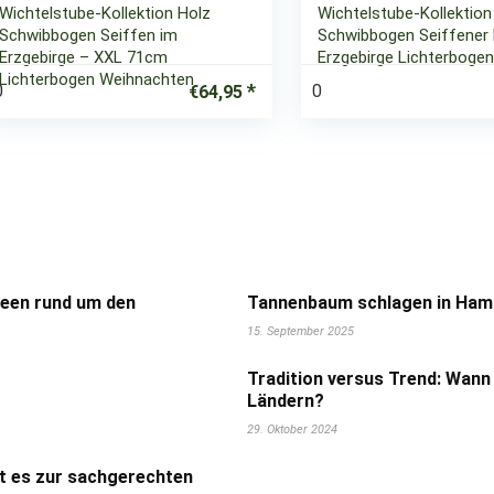
Wichtelstube-Kollektion Holz
Wichtelstube-Kollektion
Schwibbogen Seiffen im
Schwibbogen Seiffener 
Erzgebirge – XXL 71cm
Erzgebirge Lichterbogen
Lichterbogen Weihnachten
0
0
€
64,95
deen rund um den
Tannenbaum schlagen in Hamb
15. September 2025
Tradition versus Trend: Wann
Ländern?
29. Oktober 2024
t es zur sachgerechten