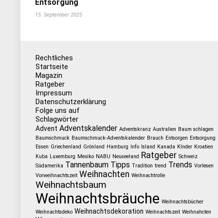
Entsorgung
15. September 2025
Rechtliches
Startseite
Magazin
Ratgeber
Impressum
Datenschutzerklärung
Folge uns auf
Schlagwörter
Adventskalender
Advent
Adventskranz
Australien
Baum schlagen
Baumschmuck
Baumschmuck-Adventskalender
Brauch
Entsorgen
Entsorgung
Essen
Griechenland
Grönland
Hamburg
Info
Island
Kanada
KInder
Kroatien
Ratgeber
Kuba
Luxemburg
Mexiko
NABU
Neuseeland
Schweiz
Tannenbaum
Tipps
Trends
Südamerika
Tradition
trend
Vorlesen
Weihnachten
Vorweihnachtszeit
Weihnachtrolle
Weihnachtsbaum
Weihnachtsbräuche
Weihnachtsbücher
Weihnachtsdekoration
Weihnachtsdeko
Weihnachtszeit
Weihnahcten