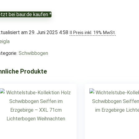
tzt bei baur.de kaufen *
tualisiert am 29. Juni 2025 4:58
II Preis inkl. 19% MwSt.
igla
tegorie:
Schwibbogen
hnliche Produkte