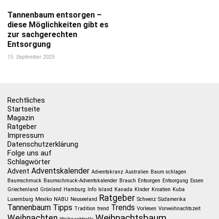
Tannenbaum entsorgen –
diese Möglichkeiten gibt es
zur sachgerechten
Entsorgung
15. September 2025
Rechtliches
Startseite
Magazin
Ratgeber
Impressum
Datenschutzerklärung
Folge uns auf
Schlagwörter
Adventskalender
Advent
Adventskranz
Australien
Baum schlagen
Baumschmuck
Baumschmuck-Adventskalender
Brauch
Entsorgen
Entsorgung
Essen
Griechenland
Grönland
Hamburg
Info
Island
Kanada
KInder
Kroatien
Kuba
Ratgeber
Luxemburg
Mexiko
NABU
Neuseeland
Schweiz
Südamerika
Tannenbaum
Tipps
Trends
Tradition
trend
Vorlesen
Vorweihnachtszeit
Weihnachtsbaum
Weihnachten