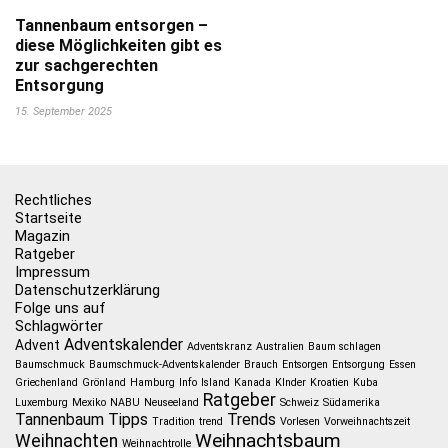
Tannenbaum entsorgen –
diese Möglichkeiten gibt es
zur sachgerechten
Entsorgung
15. September 2025
Rechtliches
Startseite
Magazin
Ratgeber
Impressum
Datenschutzerklärung
Folge uns auf
Schlagwörter
Adventskalender
Advent
Adventskranz
Australien
Baum schlagen
Baumschmuck
Baumschmuck-Adventskalender
Brauch
Entsorgen
Entsorgung
Essen
Griechenland
Grönland
Hamburg
Info
Island
Kanada
KInder
Kroatien
Kuba
Ratgeber
Luxemburg
Mexiko
NABU
Neuseeland
Schweiz
Südamerika
Tannenbaum
Tipps
Trends
Tradition
trend
Vorlesen
Vorweihnachtszeit
Weihnachtsbaum
Weihnachten
Weihnachtrolle