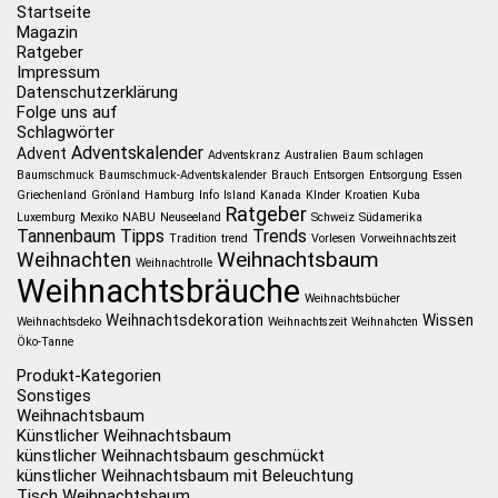
Startseite
Magazin
Ratgeber
Impressum
Datenschutzerklärung
Folge uns auf
Schlagwörter
Adventskalender
Advent
Adventskranz
Australien
Baum schlagen
Baumschmuck
Baumschmuck-Adventskalender
Brauch
Entsorgen
Entsorgung
Essen
Griechenland
Grönland
Hamburg
Info
Island
Kanada
KInder
Kroatien
Kuba
Ratgeber
Luxemburg
Mexiko
NABU
Neuseeland
Schweiz
Südamerika
Tannenbaum
Tipps
Trends
Tradition
trend
Vorlesen
Vorweihnachtszeit
Weihnachtsbaum
Weihnachten
Weihnachtrolle
Weihnachtsbräuche
Weihnachtsbücher
Weihnachtsdekoration
Wissen
Weihnachtsdeko
Weihnachtszeit
Weihnahcten
Öko-Tanne
Produkt-Kategorien
Sonstiges
Weihnachtsbaum
Künstlicher Weihnachtsbaum
künstlicher Weihnachtsbaum geschmückt
künstlicher Weihnachtsbaum mit Beleuchtung
Tisch Weihnachtsbaum