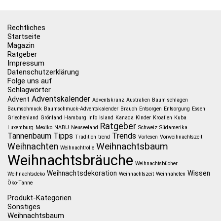
Rechtliches
Startseite
Magazin
Ratgeber
Impressum
Datenschutzerklärung
Folge uns auf
Schlagwörter
Adventskalender
Advent
Adventskranz
Australien
Baum schlagen
Baumschmuck
Baumschmuck-Adventskalender
Brauch
Entsorgen
Entsorgung
Essen
Griechenland
Grönland
Hamburg
Info
Island
Kanada
KInder
Kroatien
Kuba
Ratgeber
Luxemburg
Mexiko
NABU
Neuseeland
Schweiz
Südamerika
Tannenbaum
Tipps
Trends
Tradition
trend
Vorlesen
Vorweihnachtszeit
Weihnachtsbaum
Weihnachten
Weihnachtrolle
Weihnachtsbräuche
Weihnachtsbücher
Weihnachtsdekoration
Wissen
Weihnachtsdeko
Weihnachtszeit
Weihnahcten
Öko-Tanne
Produkt-Kategorien
Sonstiges
Weihnachtsbaum