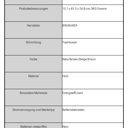
Produktabmessungen
‎10.1 x 43.5 x 26.8 cm, 980 Gramm
Hersteller
‎BRUBAKER
Stilrichtung
‎Traditionell
Farbe
‎Naturfarben/Beige/Braun
Material
‎Holz
Besondere Merkmale
‎Energieeffizient
Stromversorgung und Steckertyp
‎Batteriebetrieben
Batterien inbegriffen
‎Nein