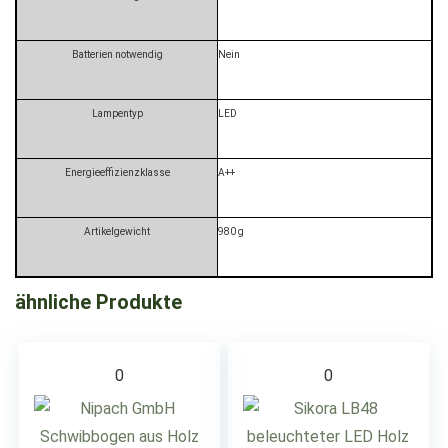
Batterien notwendig
‎Nein
Lampentyp
‎LED
Energieeffizienzklasse
‎A++
Artikelgewicht
‎980 g
ähnliche Produkte
0
0