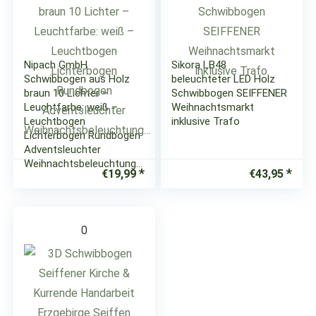
Nipach GmbH
Sikora LB48
Schwibbogen aus Holz
beleuchteter LED Holz
braun 10 Lichter –
Schwibbogen SEIFFENER
Leuchtfarbe: weiß –
Weihnachtsmarkt
Leuchtbogen
inklusive Trafo
Lichterbogen Rundbogen
Adventsleuchter
Weihnachtsbeleuchtung…
€
19,99
€
43,95
0