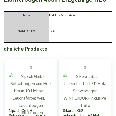
Marke
‎Rudolphs Schatzkiste
Modellnummer
‎1027
ähnliche Produkte
0
0
Nipach GmbH
Sikora LB52
Schwibbogen aus Holz
beleuchteter LED Holz