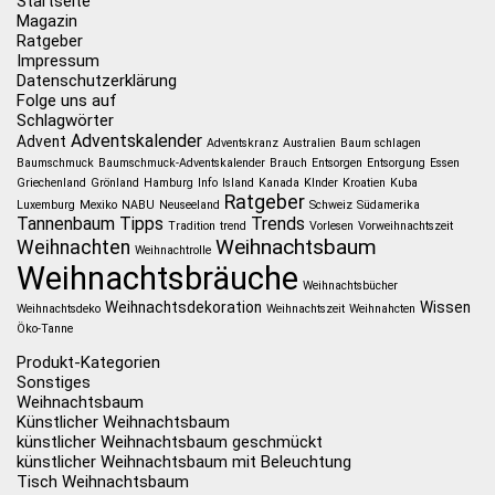
Startseite
Magazin
Ratgeber
Impressum
Datenschutzerklärung
Folge uns auf
Schlagwörter
Adventskalender
Advent
Adventskranz
Australien
Baum schlagen
Baumschmuck
Baumschmuck-Adventskalender
Brauch
Entsorgen
Entsorgung
Essen
Griechenland
Grönland
Hamburg
Info
Island
Kanada
KInder
Kroatien
Kuba
Ratgeber
Luxemburg
Mexiko
NABU
Neuseeland
Schweiz
Südamerika
Tannenbaum
Tipps
Trends
Tradition
trend
Vorlesen
Vorweihnachtszeit
Weihnachtsbaum
Weihnachten
Weihnachtrolle
Weihnachtsbräuche
Weihnachtsbücher
Weihnachtsdekoration
Wissen
Weihnachtsdeko
Weihnachtszeit
Weihnahcten
Öko-Tanne
Produkt-Kategorien
Sonstiges
Weihnachtsbaum
Künstlicher Weihnachtsbaum
künstlicher Weihnachtsbaum geschmückt
künstlicher Weihnachtsbaum mit Beleuchtung
Tisch Weihnachtsbaum