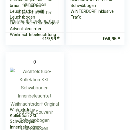
braun 10 Lichter –
Schwibbogen
Leuchtfarbe: weiß –
WINTERDORF inklusive
Leuchtbogen
Trafo
Lichterbogen Rundbogen
Adventsleuchter
Weihnachtsbeleuchtung…
€
19,99
€
68,95
0
Wichtelstube-
Kollektion XXL
Schwibbogen
Innenbeleuchtet