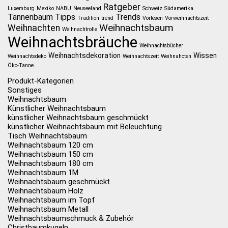
Ratgeber
Luxemburg
Mexiko
NABU
Neuseeland
Schweiz
Südamerika
Tannenbaum
Tipps
Trends
Tradition
trend
Vorlesen
Vorweihnachtszeit
Weihnachtsbaum
Weihnachten
Weihnachtrolle
Weihnachtsbräuche
Weihnachtsbücher
Weihnachtsdekoration
Wissen
Weihnachtsdeko
Weihnachtszeit
Weihnahcten
Öko-Tanne
Produkt-Kategorien
Sonstiges
Weihnachtsbaum
Künstlicher Weihnachtsbaum
künstlicher Weihnachtsbaum geschmückt
künstlicher Weihnachtsbaum mit Beleuchtung
Tisch Weihnachtsbaum
Weihnachtsbaum 120 cm
Weihnachtsbaum 150 cm
Weihnachtsbaum 180 cm
Weihnachtsbaum 1M
Weihnachtsbaum geschmückt
Weihnachtsbaum Holz
Weihnachtsbaum im Topf
Weihnachtsbaum Metall
Weihnachtsbaumschmuck & Zubehör
Christbaumkugeln