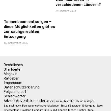
verschiedenen Ländern?
29. Oktober 2024
Tannenbaum entsorgen –
diese Möglichkeiten gibt es
zur sachgerechten
Entsorgung
15. September 2025
Rechtliches
Startseite
Magazin
Ratgeber
Impressum
Datenschutzerklärung
Folge uns auf
Schlagwörter
Adventskalender
Advent
Adventskranz
Australien
Baum schlagen
Baumschmuck
Baumschmuck-Adventskalender
Brauch
Entsorgen
Entsorgung
Essen
Griechenland
Grönland
Hamburg
Info
Island
Kanada
KInder
Kroatien
Kuba