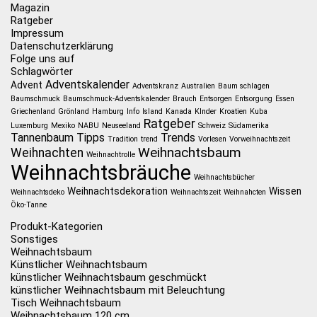
Magazin
Ratgeber
Impressum
Datenschutzerklärung
Folge uns auf
Schlagwörter
Adventskalender
Advent
Adventskranz
Australien
Baum schlagen
Baumschmuck
Baumschmuck-Adventskalender
Brauch
Entsorgen
Entsorgung
Essen
Griechenland
Grönland
Hamburg
Info
Island
Kanada
KInder
Kroatien
Kuba
Ratgeber
Luxemburg
Mexiko
NABU
Neuseeland
Schweiz
Südamerika
Tannenbaum
Tipps
Trends
Tradition
trend
Vorlesen
Vorweihnachtszeit
Weihnachtsbaum
Weihnachten
Weihnachtrolle
Weihnachtsbräuche
Weihnachtsbücher
Weihnachtsdekoration
Wissen
Weihnachtsdeko
Weihnachtszeit
Weihnahcten
Öko-Tanne
Produkt-Kategorien
Sonstiges
Weihnachtsbaum
Künstlicher Weihnachtsbaum
künstlicher Weihnachtsbaum geschmückt
künstlicher Weihnachtsbaum mit Beleuchtung
Tisch Weihnachtsbaum
Weihnachtsbaum 120 cm