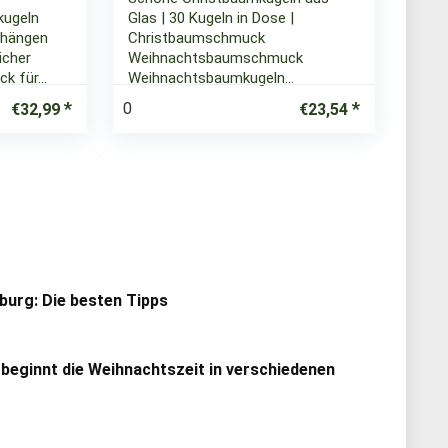
kugeln
Glas | 30 Kugeln in Dose |
hängen
Christbaumschmuck
icher
Weihnachtsbaumschmuck
k für…
Weihnachtsbaumkugeln…
0
€
32,99
€
23,54
urg: Die besten Tipps
 beginnt die Weihnachtszeit in verschiedenen