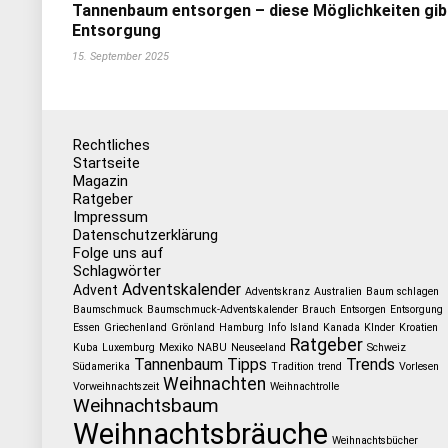
Tannenbaum entsorgen – diese Möglichkeiten gib
Entsorgung
15. September 2025
Rechtliches
Startseite
Magazin
Ratgeber
Impressum
Datenschutzerklärung
Folge uns auf
Schlagwörter
Adventskalender
Advent
Adventskranz
Australien
Baum schlagen
Baumschmuck
Baumschmuck-Adventskalender
Brauch
Entsorgen
Entsorgung
Essen
Griechenland
Grönland
Hamburg
Info
Island
Kanada
KInder
Kroatien
Ratgeber
Kuba
Luxemburg
Mexiko
NABU
Neuseeland
Schweiz
Tannenbaum
Tipps
Trends
Südamerika
Tradition
trend
Vorlesen
Weihnachten
Vorweihnachtszeit
Weihnachtrolle
Weihnachtsbaum
Weihnachtsbräuche
Weihnachtsbücher