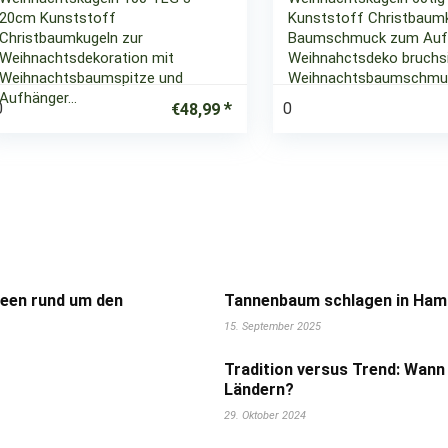
20cm Kunststoff
Kunststoff Christbaum
Christbaumkugeln zur
Baumschmuck zum Auf
Weihnachtsdekoration mit
Weihnahctsdeko bruchs
Weihnachtsbaumspitze und
Weihnachtsbaumschmuc
Aufhänger…
0
0
€
48,99
deen rund um den
Tannenbaum schlagen in Hamb
15. September 2025
Tradition versus Trend: Wann
Ländern?
29. Oktober 2024