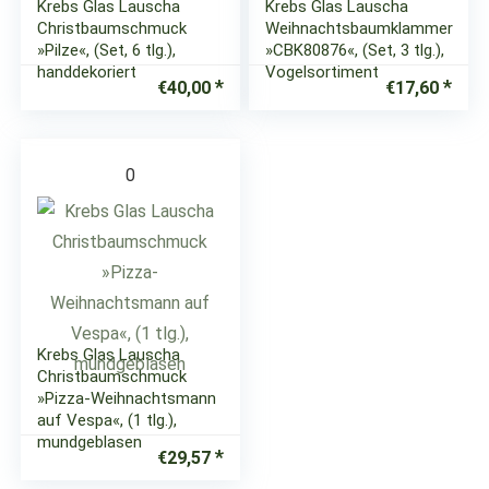
Krebs Glas Lauscha
Krebs Glas Lauscha
Christbaumschmuck
Weihnachtsbaumklammer
»Pilze«, (Set, 6 tlg.),
»CBK80876«, (Set, 3 tlg.),
handdekoriert
Vogelsortiment
€
40,00
€
17,60
0
Krebs Glas Lauscha
Christbaumschmuck
»Pizza-Weihnachtsmann
auf Vespa«, (1 tlg.),
mundgeblasen
€
29,57