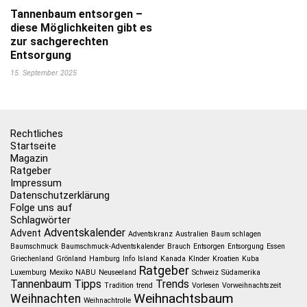
Tannenbaum entsorgen –
diese Möglichkeiten gibt es
zur sachgerechten
Entsorgung
15. September 2025
Rechtliches
Startseite
Magazin
Ratgeber
Impressum
Datenschutzerklärung
Folge uns auf
Schlagwörter
Adventskalender
Advent
Adventskranz
Australien
Baum schlagen
Baumschmuck
Baumschmuck-Adventskalender
Brauch
Entsorgen
Entsorgung
Essen
Griechenland
Grönland
Hamburg
Info
Island
Kanada
KInder
Kroatien
Kuba
Ratgeber
Luxemburg
Mexiko
NABU
Neuseeland
Schweiz
Südamerika
Tannenbaum
Tipps
Trends
Tradition
trend
Vorlesen
Vorweihnachtszeit
Weihnachtsbaum
Weihnachten
Weihnachtrolle