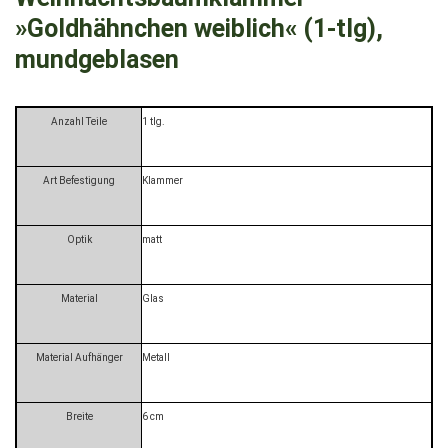
»Goldhähnchen weiblich« (1-tlg),
mundgeblasen
Anzahl Teile
1 tlg.
Art Befestigung
Klammer
Optik
matt
Material
Glas
Material Aufhänger
Metall
Breite
6 cm