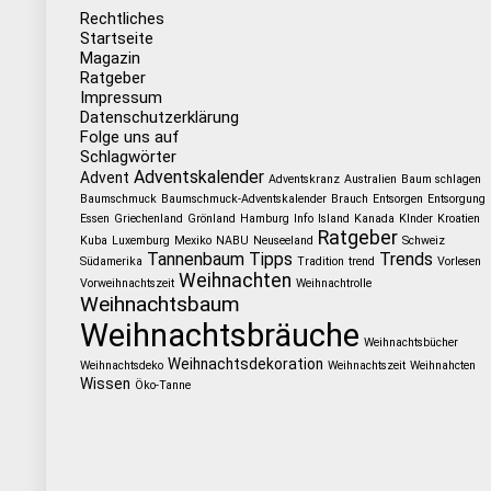
Rechtliches
Startseite
Magazin
Ratgeber
Impressum
Datenschutzerklärung
Folge uns auf
Schlagwörter
Adventskalender
Advent
Adventskranz
Australien
Baum schlagen
Baumschmuck
Baumschmuck-Adventskalender
Brauch
Entsorgen
Entsorgung
Essen
Griechenland
Grönland
Hamburg
Info
Island
Kanada
KInder
Kroatien
Ratgeber
Kuba
Luxemburg
Mexiko
NABU
Neuseeland
Schweiz
Tannenbaum
Tipps
Trends
Südamerika
Tradition
trend
Vorlesen
Weihnachten
Vorweihnachtszeit
Weihnachtrolle
Weihnachtsbaum
Weihnachtsbräuche
Weihnachtsbücher
Weihnachtsdekoration
Weihnachtsdeko
Weihnachtszeit
Weihnahcten
Wissen
Öko-Tanne