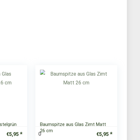
stelgrün
Baumspitze aus Glas Zimt Matt
26 cm
0
€
5,95
€
5,95