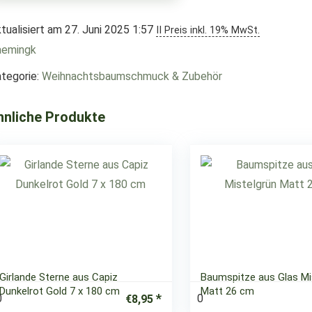
tualisiert am 27. Juni 2025 1:57
II Preis inkl. 19% MwSt.
aemingk
tegorie:
Weihnachtsbaumschmuck & Zubehör
hnliche Produkte
Girlande Sterne aus Capiz
Baumspitze aus Glas Mi
Dunkelrot Gold 7 x 180 cm
Matt 26 cm
0
0
€
8,95