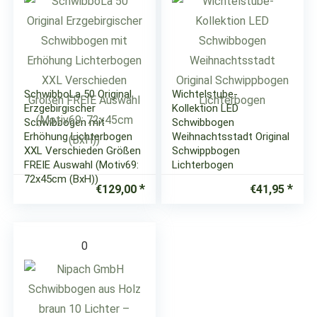
SchwibboLa 50 Original
Wichtelstube-
Erzgebirgischer
Kollektion LED
Schwibbogen mit
Schwibbogen
Erhöhung Lichterbogen
Weihnachtsstadt Original
XXL Verschieden Größen
Schwippbogen
FREIE Auswahl (Motiv69:
Lichterbogen
72x45cm (BxH))
€
129,00
€
41,95
0