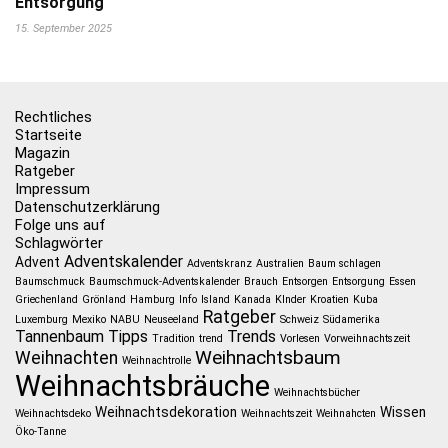
Entsorgung
15. September 2025
Rechtliches
Startseite
Magazin
Ratgeber
Impressum
Datenschutzerklärung
Folge uns auf
Schlagwörter
Adventskalender
Advent
Adventskranz
Australien
Baum schlagen
Baumschmuck
Baumschmuck-Adventskalender
Brauch
Entsorgen
Entsorgung
Essen
Griechenland
Grönland
Hamburg
Info
Island
Kanada
KInder
Kroatien
Kuba
Ratgeber
Luxemburg
Mexiko
NABU
Neuseeland
Schweiz
Südamerika
Tannenbaum
Tipps
Trends
Tradition
trend
Vorlesen
Vorweihnachtszeit
Weihnachtsbaum
Weihnachten
Weihnachtrolle
Weihnachtsbräuche
Weihnachtsbücher
Weihnachtsdekoration
Wissen
Weihnachtsdeko
Weihnachtszeit
Weihnahcten
Öko-Tanne