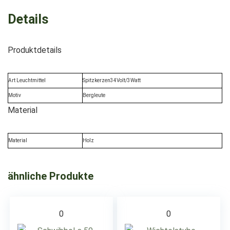
Details
Produktdetails
Art Leuchtmittel
Spitzkerzen34Volt/3Watt
Motiv
Bergleute
Material
Material
Holz
ähnliche Produkte
0
0