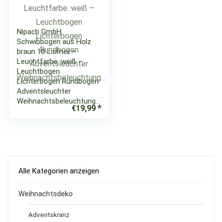
Nipach GmbH
Schwibbogen aus Holz
braun 10 Lichter –
Leuchtfarbe: weiß –
Leuchtbogen
Lichterbogen Rundbogen
Adventsleuchter
Weihnachtsbeleuchtung…
€
19,99
Alle Kategorien anzeigen
Weihnachtsdeko
Adventskranz