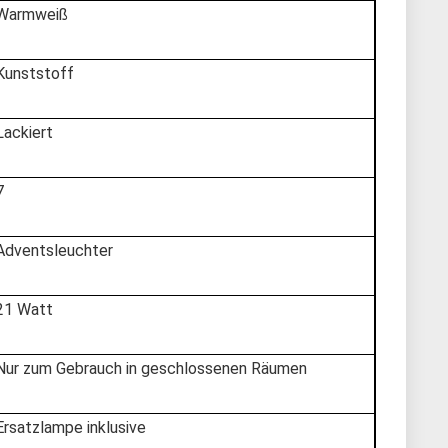
‎Warmweiß
‎Kunststoff
‎Lackiert
7
‎Adventsleuchter
‎21 Watt
‎Nur zum Gebrauch in geschlossenen Räumen
‎Ersatzlampe inklusive