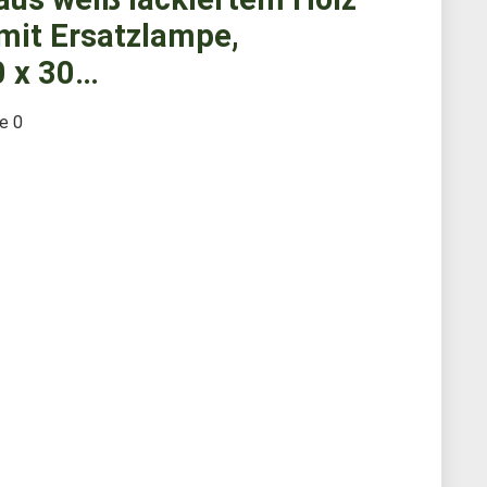
mit Ersatzlampe,
0 x 30…
te
0