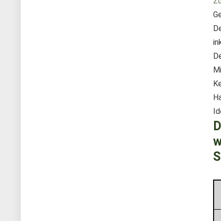
Zu
Ge
De
in
De
Mi
Ke
Ha
Id
D
w
S