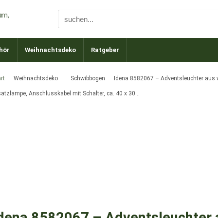
hör
Weihnachtsdeko
Ratgeber
rt
Weihnachtsdeko
Schwibbogen
Idena 8582067 – Adventsleuchter aus w
satzlampe, Anschlusskabel mit Schalter, ca. 40 x 30…
dena 8582067 – Adventsleuchter 