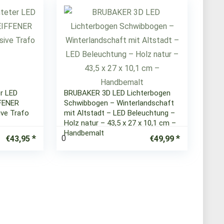
r LED
BRUBAKER 3D LED Lichterbogen
FENER
Schwibbogen – Winterlandschaft
ive Trafo
mit Altstadt – LED Beleuchtung –
Holz natur – 43,5 x 27 x 10,1 cm –
Handbemalt
0
€
43,95
€
49,99