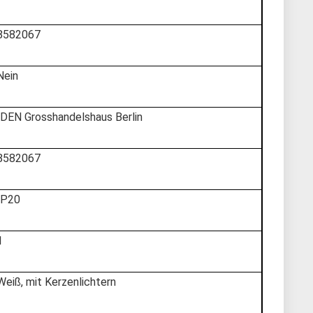
‎8582067
‎Nein
‎IDEN Grosshandelshaus Berlin
‎8582067
‎IP20
1
‎Weiß, mit Kerzenlichtern