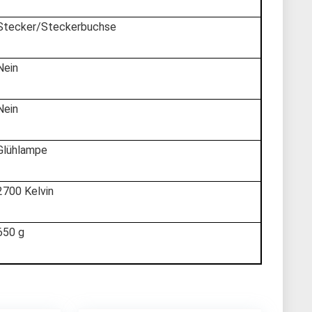
‎Stecker/Steckerbuchse
‎Nein
‎Nein
‎Glühlampe
‎2700 Kelvin
‎650 g