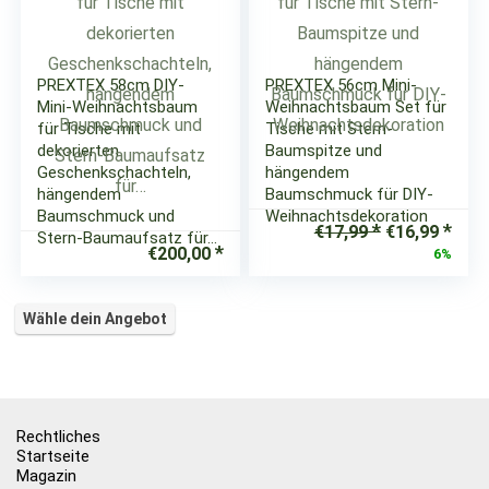
PREXTEX 58cm DIY-
PREXTEX 56cm Mini-
Mini-Weihnachtsbaum
Weihnachtsbaum Set für
für Tische mit
Tische mit Stern-
dekorierten
Baumspitze und
Geschenkschachteln,
hängendem
hängendem
Baumschmuck für DIY-
Baumschmuck und
Weihnachtsdekoration
Ursprünglic
Aktu
€
17,99
€
16,99
Stern-Baumaufsatz für…
Preis
Prei
€
200,00
6%
war:
ist:
€17,99
€16,
Wähle dein Angebot
Rechtliches
Startseite
Magazin