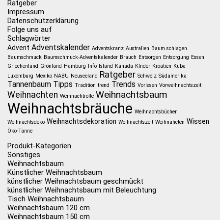
Ratgeber
Impressum
Datenschutzerklärung
Folge uns auf
Schlagwörter
Adventskalender
Advent
Adventskranz
Australien
Baum schlagen
Baumschmuck
Baumschmuck-Adventskalender
Brauch
Entsorgen
Entsorgung
Essen
Griechenland
Grönland
Hamburg
Info
Island
Kanada
KInder
Kroatien
Kuba
Ratgeber
Luxemburg
Mexiko
NABU
Neuseeland
Schweiz
Südamerika
Tannenbaum
Tipps
Trends
Tradition
trend
Vorlesen
Vorweihnachtszeit
Weihnachtsbaum
Weihnachten
Weihnachtrolle
Weihnachtsbräuche
Weihnachtsbücher
Weihnachtsdekoration
Wissen
Weihnachtsdeko
Weihnachtszeit
Weihnahcten
Öko-Tanne
Produkt-Kategorien
Sonstiges
Weihnachtsbaum
Künstlicher Weihnachtsbaum
künstlicher Weihnachtsbaum geschmückt
künstlicher Weihnachtsbaum mit Beleuchtung
Tisch Weihnachtsbaum
Weihnachtsbaum 120 cm
Weihnachtsbaum 150 cm