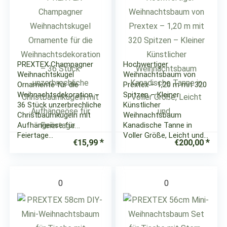
PREXTEX Champagner
Hochwertiger
Weihnachtskugel
Weihnachtsbaum von
Ornamente für die
Prextex – 1,20 m mit 320
Weihnachtsdekoration –
Spitzen – Kleiner
36 Stück unzerbrechliche
Künstlicher
Christbaumkugeln mit
Weihnachtsbaum
Aufhängeöse für
Kanadische Tanne in
Feiertage…
Voller Größe, Leicht und…
€
15,99
€
200,00
0
0