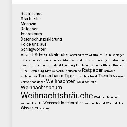
Rechtliches
Startseite
Magazin
Ratgeber
Impressum
Datenschutzerklärung
Folge uns auf
Schlagwörter
Adventskalender
Advent
Adventskranz
Australien
Baum schlagen
Baumschmuck
Baumschmuck-Adventskalender
Brauch
Entsorgen
Entsorgung
Essen
Griechenland
Grönland
Hamburg
Info
Island
Kanada
KInder
Kroatien
Ratgeber
Kuba
Luxemburg
Mexiko
NABU
Neuseeland
Schweiz
Tannenbaum
Tipps
Trends
Südamerika
Tradition
trend
Vorlesen
Weihnachten
Vorweihnachtszeit
Weihnachtrolle
Weihnachtsbaum
Weihnachtsbräuche
Weihnachtsbücher
Weihnachtsdekoration
Weihnachtsdeko
Weihnachtszeit
Weihnahcten
Wissen
Öko-Tanne