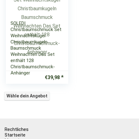
SOLEDI
Christbaumschmuck Set
Weihnachtskugel
Christbaumkugeln
Baumschmuck
Weihnachten Das Set
enthält 128
Christbaumschmuck-
Anhänger
€
39,98
Wähle dein Angebot
Rechtliches
Startseite