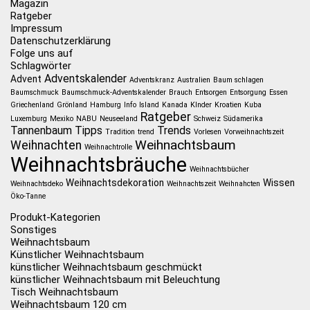
Magazin
Ratgeber
Impressum
Datenschutzerklärung
Folge uns auf
Schlagwörter
Adventskalender
Advent
Adventskranz
Australien
Baum schlagen
Baumschmuck
Baumschmuck-Adventskalender
Brauch
Entsorgen
Entsorgung
Essen
Griechenland
Grönland
Hamburg
Info
Island
Kanada
KInder
Kroatien
Kuba
Ratgeber
Luxemburg
Mexiko
NABU
Neuseeland
Schweiz
Südamerika
Tannenbaum
Tipps
Trends
Tradition
trend
Vorlesen
Vorweihnachtszeit
Weihnachtsbaum
Weihnachten
Weihnachtrolle
Weihnachtsbräuche
Weihnachtsbücher
Weihnachtsdekoration
Wissen
Weihnachtsdeko
Weihnachtszeit
Weihnahcten
Öko-Tanne
Produkt-Kategorien
Sonstiges
Weihnachtsbaum
Künstlicher Weihnachtsbaum
künstlicher Weihnachtsbaum geschmückt
künstlicher Weihnachtsbaum mit Beleuchtung
Tisch Weihnachtsbaum
Weihnachtsbaum 120 cm