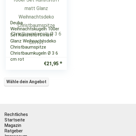
Deuba
Weihnachtskugeln 100er
Set Kunststoff matt
Glanz Weihnachtsdeko
Christbaumspitze
Christbaumkugeln Ø 3 6
cm rot
€
21,95
Wähle dein Angebot
Rechtliches
Startseite
Magazin
Ratgeber