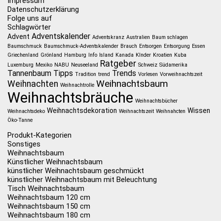
Impressum
Datenschutzerklärung
Folge uns auf
Schlagwörter
Adventskalender
Advent
Adventskranz
Australien
Baum schlagen
Baumschmuck
Baumschmuck-Adventskalender
Brauch
Entsorgen
Entsorgung
Essen
Griechenland
Grönland
Hamburg
Info
Island
Kanada
KInder
Kroatien
Kuba
Ratgeber
Luxemburg
Mexiko
NABU
Neuseeland
Schweiz
Südamerika
Tannenbaum
Tipps
Trends
Tradition
trend
Vorlesen
Vorweihnachtszeit
Weihnachtsbaum
Weihnachten
Weihnachtrolle
Weihnachtsbräuche
Weihnachtsbücher
Weihnachtsdekoration
Wissen
Weihnachtsdeko
Weihnachtszeit
Weihnahcten
Öko-Tanne
Produkt-Kategorien
Sonstiges
Weihnachtsbaum
Künstlicher Weihnachtsbaum
künstlicher Weihnachtsbaum geschmückt
künstlicher Weihnachtsbaum mit Beleuchtung
Tisch Weihnachtsbaum
Weihnachtsbaum 120 cm
Weihnachtsbaum 150 cm
Weihnachtsbaum 180 cm