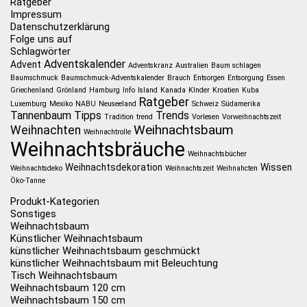
Ratgeber
Impressum
Datenschutzerklärung
Folge uns auf
Schlagwörter
Adventskalender
Advent
Adventskranz
Australien
Baum schlagen
Baumschmuck
Baumschmuck-Adventskalender
Brauch
Entsorgen
Entsorgung
Essen
Griechenland
Grönland
Hamburg
Info
Island
Kanada
KInder
Kroatien
Kuba
Ratgeber
Luxemburg
Mexiko
NABU
Neuseeland
Schweiz
Südamerika
Tannenbaum
Tipps
Trends
Tradition
trend
Vorlesen
Vorweihnachtszeit
Weihnachtsbaum
Weihnachten
Weihnachtrolle
Weihnachtsbräuche
Weihnachtsbücher
Weihnachtsdekoration
Wissen
Weihnachtsdeko
Weihnachtszeit
Weihnahcten
Öko-Tanne
Produkt-Kategorien
Sonstiges
Weihnachtsbaum
Künstlicher Weihnachtsbaum
künstlicher Weihnachtsbaum geschmückt
künstlicher Weihnachtsbaum mit Beleuchtung
Tisch Weihnachtsbaum
Weihnachtsbaum 120 cm
Weihnachtsbaum 150 cm