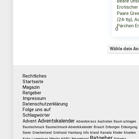
Beate Uhs
Erotischer
Paare Gre
(24-tlg), 
Pärchen Er
0
Wähle dein A
Rechtliches
Startseite
Magazin
Ratgeber
Impressum
Datenschutzerklärung
Folge uns auf
Schlagwörter
Adventskalender
Advent
Adventskranz
Australien
Baum schlagen
Baumschmuck
Baumschmuck-Adventskalender
Brauch
Entsorgen
Entsorgung
Essen
Griechenland
Grönland
Hamburg
Info
Island
Kanada
KInder
Kroatien
Ratgeber
Kuba
Luxemburg
Mexiko
NABU
Neuseeland
Schweiz