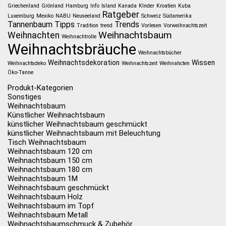
Griechenland
Grönland
Hamburg
Info
Island
Kanada
KInder
Kroatien
Kuba
Ratgeber
Luxemburg
Mexiko
NABU
Neuseeland
Schweiz
Südamerika
Tannenbaum
Tipps
Trends
Tradition
trend
Vorlesen
Vorweihnachtszeit
Weihnachtsbaum
Weihnachten
Weihnachtrolle
Weihnachtsbräuche
Weihnachtsbücher
Weihnachtsdekoration
Wissen
Weihnachtsdeko
Weihnachtszeit
Weihnahcten
Öko-Tanne
Produkt-Kategorien
Sonstiges
Weihnachtsbaum
Künstlicher Weihnachtsbaum
künstlicher Weihnachtsbaum geschmückt
künstlicher Weihnachtsbaum mit Beleuchtung
Tisch Weihnachtsbaum
Weihnachtsbaum 120 cm
Weihnachtsbaum 150 cm
Weihnachtsbaum 180 cm
Weihnachtsbaum 1M
Weihnachtsbaum geschmückt
Weihnachtsbaum Holz
Weihnachtsbaum im Topf
Weihnachtsbaum Metall
Weihnachtsbaumschmuck & Zubehör