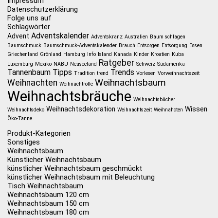
Impressum
Datenschutzerklärung
Folge uns auf
Schlagwörter
Adventskalender
Advent
Adventskranz
Australien
Baum schlagen
Baumschmuck
Baumschmuck-Adventskalender
Brauch
Entsorgen
Entsorgung
Essen
Griechenland
Grönland
Hamburg
Info
Island
Kanada
KInder
Kroatien
Kuba
Ratgeber
Luxemburg
Mexiko
NABU
Neuseeland
Schweiz
Südamerika
Tannenbaum
Tipps
Trends
Tradition
trend
Vorlesen
Vorweihnachtszeit
Weihnachtsbaum
Weihnachten
Weihnachtrolle
Weihnachtsbräuche
Weihnachtsbücher
Weihnachtsdekoration
Wissen
Weihnachtsdeko
Weihnachtszeit
Weihnahcten
Öko-Tanne
Produkt-Kategorien
Sonstiges
Weihnachtsbaum
Künstlicher Weihnachtsbaum
künstlicher Weihnachtsbaum geschmückt
künstlicher Weihnachtsbaum mit Beleuchtung
Tisch Weihnachtsbaum
Weihnachtsbaum 120 cm
Weihnachtsbaum 150 cm
Weihnachtsbaum 180 cm