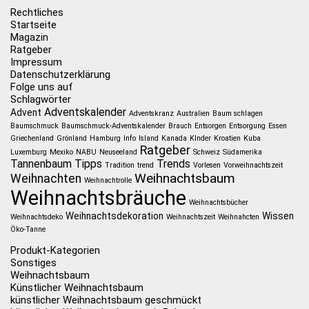
Rechtliches
Startseite
Magazin
Ratgeber
Impressum
Datenschutzerklärung
Folge uns auf
Schlagwörter
Adventskalender
Advent
Adventskranz
Australien
Baum schlagen
Baumschmuck
Baumschmuck-Adventskalender
Brauch
Entsorgen
Entsorgung
Essen
Griechenland
Grönland
Hamburg
Info
Island
Kanada
KInder
Kroatien
Kuba
Ratgeber
Luxemburg
Mexiko
NABU
Neuseeland
Schweiz
Südamerika
Tannenbaum
Tipps
Trends
Tradition
trend
Vorlesen
Vorweihnachtszeit
Weihnachtsbaum
Weihnachten
Weihnachtrolle
Weihnachtsbräuche
Weihnachtsbücher
Weihnachtsdekoration
Wissen
Weihnachtsdeko
Weihnachtszeit
Weihnahcten
Öko-Tanne
Produkt-Kategorien
Sonstiges
Weihnachtsbaum
Künstlicher Weihnachtsbaum
künstlicher Weihnachtsbaum geschmückt