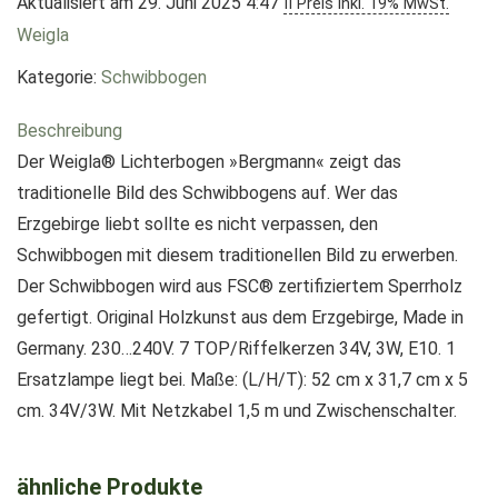
Aktualisiert am 29. Juni 2025 4:47
II Preis inkl. 19% MwSt.
Weigla
Kategorie:
Schwibbogen
Beschreibung
Der Weigla® Lichterbogen »Bergmann« zeigt das
traditionelle Bild des Schwibbogens auf. Wer das
Erzgebirge liebt sollte es nicht verpassen, den
Schwibbogen mit diesem traditionellen Bild zu erwerben.
Der Schwibbogen wird aus FSC® zertifiziertem Sperrholz
gefertigt. Original Holzkunst aus dem Erzgebirge, Made in
Germany. 230…240V. 7 TOP/Riffelkerzen 34V, 3W, E10. 1
Ersatzlampe liegt bei. Maße: (L/H/T): 52 cm x 31,7 cm x 5
cm. 34V/3W. Mit Netzkabel 1,5 m und Zwischenschalter.
ähnliche Produkte