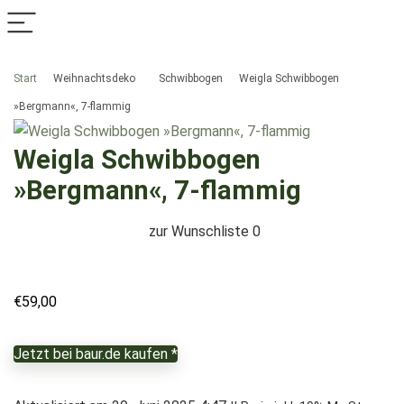
Start
Weihnachtsdeko
Schwibbogen
Weigla Schwibbogen
»Bergmann«, 7-flammig
Weigla Schwibbogen
»Bergmann«, 7-flammig
zur Wunschliste
0
€
59,00
Jetzt bei baur.de kaufen *