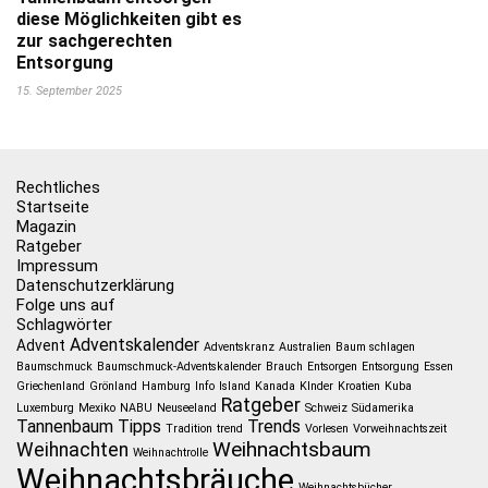
diese Möglichkeiten gibt es
zur sachgerechten
Entsorgung
15. September 2025
Rechtliches
Startseite
Magazin
Ratgeber
Impressum
Datenschutzerklärung
Folge uns auf
Schlagwörter
Adventskalender
Advent
Adventskranz
Australien
Baum schlagen
Baumschmuck
Baumschmuck-Adventskalender
Brauch
Entsorgen
Entsorgung
Essen
Griechenland
Grönland
Hamburg
Info
Island
Kanada
KInder
Kroatien
Kuba
Ratgeber
Luxemburg
Mexiko
NABU
Neuseeland
Schweiz
Südamerika
Tannenbaum
Tipps
Trends
Tradition
trend
Vorlesen
Vorweihnachtszeit
Weihnachtsbaum
Weihnachten
Weihnachtrolle
Weihnachtsbräuche
Weihnachtsbücher