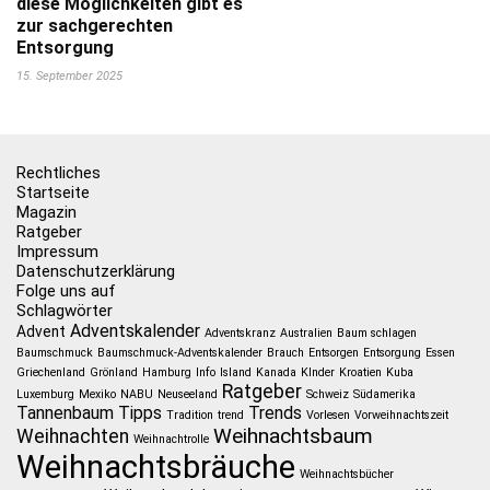
diese Möglichkeiten gibt es
zur sachgerechten
Entsorgung
15. September 2025
Rechtliches
Startseite
Magazin
Ratgeber
Impressum
Datenschutzerklärung
Folge uns auf
Schlagwörter
Adventskalender
Advent
Adventskranz
Australien
Baum schlagen
Baumschmuck
Baumschmuck-Adventskalender
Brauch
Entsorgen
Entsorgung
Essen
Griechenland
Grönland
Hamburg
Info
Island
Kanada
KInder
Kroatien
Kuba
Ratgeber
Luxemburg
Mexiko
NABU
Neuseeland
Schweiz
Südamerika
Tannenbaum
Tipps
Trends
Tradition
trend
Vorlesen
Vorweihnachtszeit
Weihnachtsbaum
Weihnachten
Weihnachtrolle
Weihnachtsbräuche
Weihnachtsbücher