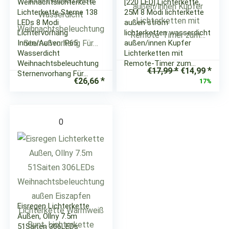
Weihnachtslichterkette
[220 LED] Lichterkette,
Lichterkette Sterne 138
25M 8 Modi lichterkette
LEDs 8 Modi
außen strom
Lichtervorhang
lichterketten wasserdicht
Innen/Außen IP65
außen/innen Kupfer
Wasserdicht
Lichterketten mit
Weihnachtsbeleuchtung
Remote-Timer zum…
Ursprünglic
Aktu
€
17,99
€
14,99
Sternenvorhang Für…
Preis
Prei
€
26,66
17%
war:
ist:
€17,99
€14,
0
Eisregen Lichterkette
Außen, Ollny 7.5m
51Saiten 306LEDs