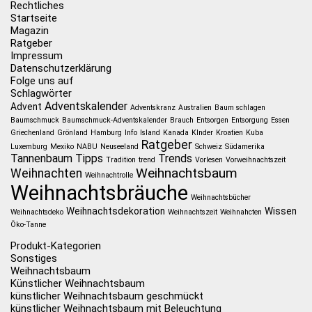
Rechtliches
Startseite
Magazin
Ratgeber
Impressum
Datenschutzerklärung
Folge uns auf
Schlagwörter
Adventskalender
Advent
Adventskranz
Australien
Baum schlagen
Baumschmuck
Baumschmuck-Adventskalender
Brauch
Entsorgen
Entsorgung
Essen
Griechenland
Grönland
Hamburg
Info
Island
Kanada
KInder
Kroatien
Kuba
Ratgeber
Luxemburg
Mexiko
NABU
Neuseeland
Schweiz
Südamerika
Tannenbaum
Tipps
Trends
Tradition
trend
Vorlesen
Vorweihnachtszeit
Weihnachtsbaum
Weihnachten
Weihnachtrolle
Weihnachtsbräuche
Weihnachtsbücher
Weihnachtsdekoration
Wissen
Weihnachtsdeko
Weihnachtszeit
Weihnahcten
Öko-Tanne
Produkt-Kategorien
Sonstiges
Weihnachtsbaum
Künstlicher Weihnachtsbaum
künstlicher Weihnachtsbaum geschmückt
künstlicher Weihnachtsbaum mit Beleuchtung