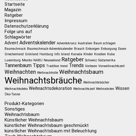
Startseite
Magazin
Ratgeber
Impressum
Datenschutzerklärung
Folge uns auf
Schlagwörter
Adventskalender
Advent
Adventskranz
Australien
Baum schlagen
Baumschmuck
Baumschmuck-Adventskalender
Brauch
Entsorgen
Entsorgung
Essen
Griechenland
Grönland
Hamburg
Info
Island
Kanada
KInder
Kroatien
Kuba
Ratgeber
Luxemburg
Mexiko
NABU
Neuseeland
Schweiz
Südamerika
Tannenbaum
Tipps
Trends
Tradition
trend
Vorlesen
Vorweihnachtszeit
Weihnachtsbaum
Weihnachten
Weihnachtrolle
Weihnachtsbräuche
Weihnachtsbücher
Weihnachtsdekoration
Wissen
Weihnachtsdeko
Weihnachtszeit
Weihnahcten
Öko-Tanne
Produkt-Kategorien
Sonstiges
Weihnachtsbaum
Künstlicher Weihnachtsbaum
künstlicher Weihnachtsbaum geschmückt
künstlicher Weihnachtsbaum mit Beleuchtung