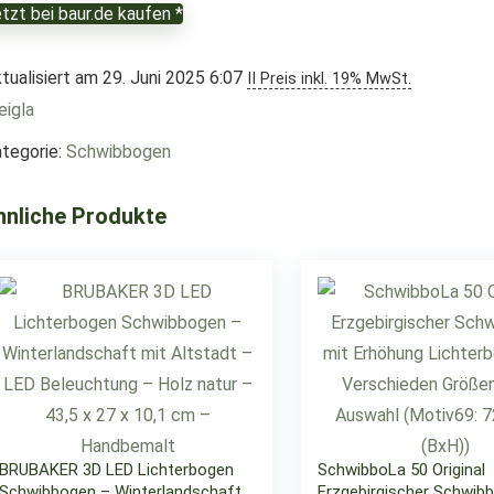
tzt bei baur.de kaufen *
tualisiert am 29. Juni 2025 6:07
II Preis inkl. 19% MwSt.
igla
tegorie:
Schwibbogen
hnliche Produkte
BRUBAKER 3D LED Lichterbogen
SchwibboLa 50 Original
Schwibbogen – Winterlandschaft
Erzgebirgischer Schwib