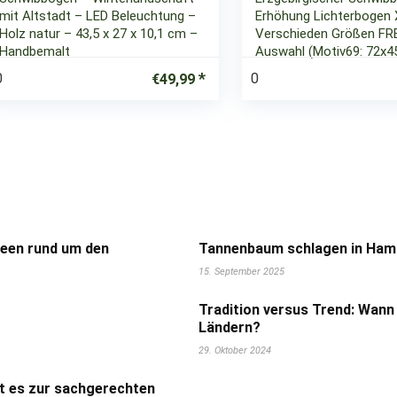
mit Altstadt – LED Beleuchtung –
Erhöhung Lichterbogen
Holz natur – 43,5 x 27 x 10,1 cm –
Verschieden Größen FR
Handbemalt
Auswahl (Motiv69: 72x4
0
0
€
49,99
deen rund um den
Tannenbaum schlagen in Hamb
15. September 2025
Tradition versus Trend: Wann
Ländern?
29. Oktober 2024
t es zur sachgerechten