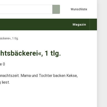
Wunschliste
Magazin
kerei«, 1 tlg.
tsbäckerei«, 1 tlg.
te
0
eihnachtszeit. Mama und Tochter backen Kekse,
liest.