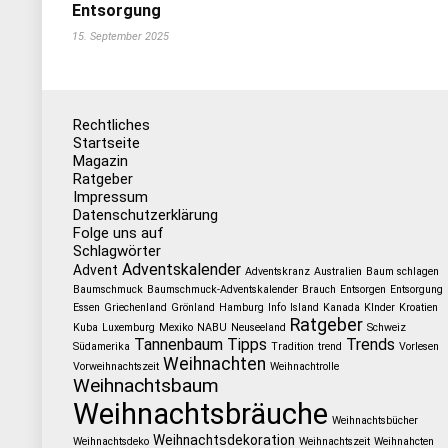
Entsorgung
15. September 2025
Rechtliches
Startseite
Magazin
Ratgeber
Impressum
Datenschutzerklärung
Folge uns auf
Schlagwörter
Adventskalender
Advent
Adventskranz
Australien
Baum schlagen
Baumschmuck
Baumschmuck-Adventskalender
Brauch
Entsorgen
Entsorgung
Essen
Griechenland
Grönland
Hamburg
Info
Island
Kanada
KInder
Kroatien
Ratgeber
Kuba
Luxemburg
Mexiko
NABU
Neuseeland
Schweiz
Tannenbaum
Tipps
Trends
Südamerika
Tradition
trend
Vorlesen
Weihnachten
Vorweihnachtszeit
Weihnachtrolle
Weihnachtsbaum
Weihnachtsbräuche
Weihnachtsbücher
Weihnachtsdekoration
Weihnachtsdeko
Weihnachtszeit
Weihnahcten