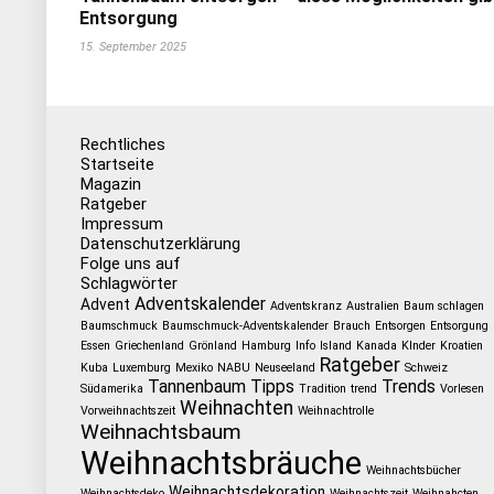
Entsorgung
15. September 2025
Rechtliches
Startseite
Magazin
Ratgeber
Impressum
Datenschutzerklärung
Folge uns auf
Schlagwörter
Adventskalender
Advent
Adventskranz
Australien
Baum schlagen
Baumschmuck
Baumschmuck-Adventskalender
Brauch
Entsorgen
Entsorgung
Essen
Griechenland
Grönland
Hamburg
Info
Island
Kanada
KInder
Kroatien
Ratgeber
Kuba
Luxemburg
Mexiko
NABU
Neuseeland
Schweiz
Tannenbaum
Tipps
Trends
Südamerika
Tradition
trend
Vorlesen
Weihnachten
Vorweihnachtszeit
Weihnachtrolle
Weihnachtsbaum
Weihnachtsbräuche
Weihnachtsbücher
Weihnachtsdekoration
Weihnachtsdeko
Weihnachtszeit
Weihnahcten