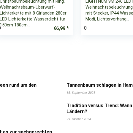
Christbaumbeleuchtung mit Ring,
LIGHTNUM 9M 240 LED 
Weihnachtsbaum-Überwurf-
Weihnachtsbeleuchtung
Lichterkette mit 8 Girlanden 280er
mit Stecker, IP44 Wasse
LED Lichterkette Wasserdicht für
Modi, Lichtervorhang…
150cm 180cm…
0
0
€
6,99
deen rund um den
Tannenbaum schlagen in Hamb
15. September 2025
Tradition versus Trend: Wann
Ländern?
29. Oktober 2024
t es zur sachgerechten