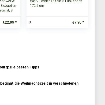
Kaltweiße
Weiß Twinkle Effekt 8 Funktionen
 Eiszapfen
172,5 cm
rdicht, 8
0
€
22,99
€
7,95
urg: Die besten Tipps
 beginnt die Weihnachtszeit in verschiedenen