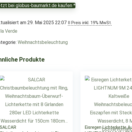
tzt bei globus-baumarkt.de kaufen *
tualisiert am 29. Mai 2025 22:07
II Preis inkl. 19% MwSt.
lla Verde
tegorie:
Weihnachtsbeleuchtung
hnliche Produkte
SALCAR
Eisregen Lichterkette A