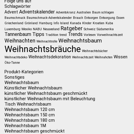
Folge uns auf
Schlagwörter
Adventskalender
Advent
Adventskranz
Australien
Baum schlagen
Baumschmuck
Baumschmuck-Adventskalender
Brauch
Entsorgen
Entsorgung
Essen
Griechenland
Grönland
Hamburg
Info
Island
Kanada
KInder
Kroatien
Kuba
Ratgeber
Luxemburg
Mexiko
NABU
Neuseeland
Schweiz
Südamerika
Tannenbaum
Tipps
Trends
Tradition
trend
Vorlesen
Vorweihnachtszeit
Weihnachtsbaum
Weihnachten
Weihnachtrolle
Weihnachtsbräuche
Weihnachtsbücher
Weihnachtsdekoration
Wissen
Weihnachtsdeko
Weihnachtszeit
Weihnahcten
Öko-Tanne
Produkt-Kategorien
Sonstiges
Weihnachtsbaum
Künstlicher Weihnachtsbaum
künstlicher Weihnachtsbaum geschmückt
künstlicher Weihnachtsbaum mit Beleuchtung
Tisch Weihnachtsbaum
Weihnachtsbaum 120 cm
Weihnachtsbaum 150 cm
Weihnachtsbaum 180 cm
Weihnachtsbaum 1M
Weihnachtsbaum geschmückt