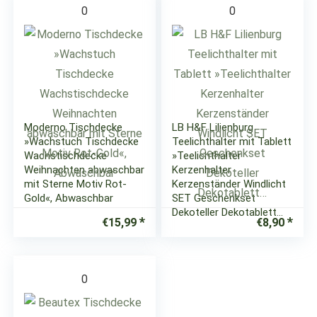
0
0
Moderno Tischdecke
LB H&F Lilienburg
»Wachstuch Tischdecke
Teelichthalter mit Tablett
Wachstischdecke
»Teelichthalter
Weihnachten abwaschbar
Kerzenhalter
mit Sterne Motiv Rot-
Kerzenständer Windlicht
Gold«, Abwaschbar
SET Geschenkset
Dekoteller Dekotablett…
€
15,99
€
8,90
0