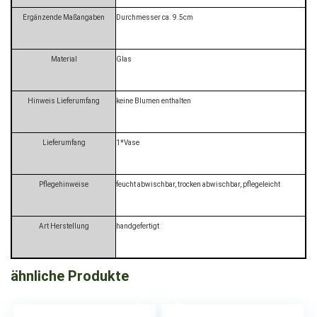
Ergänzende Maßangaben
Durchmesser ca. 9.5cm
Material
Glas
Hinweis Lieferumfang
keine Blumen enthalten
Lieferumfang
1*Vase
Pflegehinweise
feucht abwischbar, trocken abwischbar, pflegeleicht
Art Herstellung
handgefertigt
ähnliche Produkte