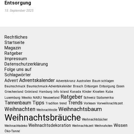
Entsorgung
15. September 2025
Rechtliches
Startseite
Magazin
Ratgeber
Impressum
Datenschutzerklärung
Folge uns auf
Schlagwörter
Adventskalender
Advent
Adventskranz
Australien
Baum schlagen
Baumschmuck
Baumschmuck-Adventskalender
Brauch
Entsorgen
Entsorgung
Essen
Griechenland
Grönland
Hamburg
Info
Island
Kanada
KInder
Kroatien
Kuba
Ratgeber
Luxemburg
Mexiko
NABU
Neuseeland
Schweiz
Südamerika
Tannenbaum
Tipps
Trends
Tradition
trend
Vorlesen
Vorweihnachtszeit
Weihnachtsbaum
Weihnachten
Weihnachtrolle
Weihnachtsbräuche
Weihnachtsbücher
Weihnachtsdekoration
Wissen
Weihnachtsdeko
Weihnachtszeit
Weihnahcten
Öko-Tanne