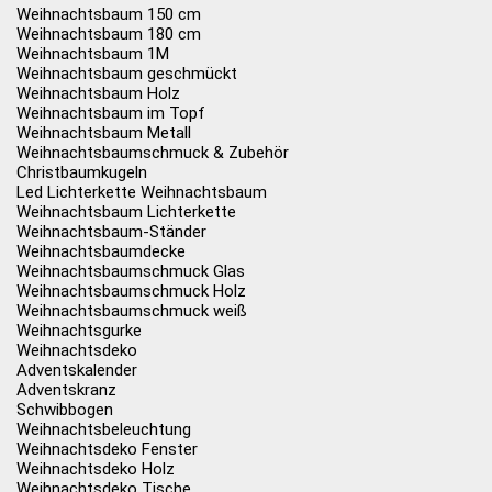
Weihnachtsbaum 150 cm
Weihnachtsbaum 180 cm
Weihnachtsbaum 1M
Weihnachtsbaum geschmückt
Weihnachtsbaum Holz
Weihnachtsbaum im Topf
Weihnachtsbaum Metall
Weihnachtsbaumschmuck & Zubehör
Christbaumkugeln
Led Lichterkette Weihnachtsbaum
Weihnachtsbaum Lichterkette
Weihnachtsbaum-Ständer
Weihnachtsbaumdecke
Weihnachtsbaumschmuck Glas
Weihnachtsbaumschmuck Holz
Weihnachtsbaumschmuck weiß
Weihnachtsgurke
Weihnachtsdeko
Adventskalender
Adventskranz
Schwibbogen
Weihnachtsbeleuchtung
Weihnachtsdeko Fenster
Weihnachtsdeko Holz
Weihnachtsdeko Tische