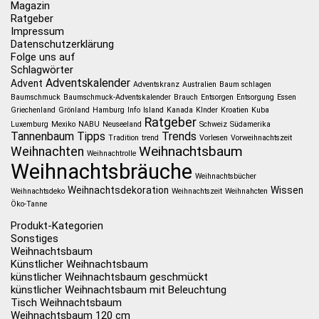
Magazin
Ratgeber
Impressum
Datenschutzerklärung
Folge uns auf
Schlagwörter
Adventskalender
Advent
Adventskranz
Australien
Baum schlagen
Baumschmuck
Baumschmuck-Adventskalender
Brauch
Entsorgen
Entsorgung
Essen
Griechenland
Grönland
Hamburg
Info
Island
Kanada
KInder
Kroatien
Kuba
Ratgeber
Luxemburg
Mexiko
NABU
Neuseeland
Schweiz
Südamerika
Tannenbaum
Tipps
Trends
Tradition
trend
Vorlesen
Vorweihnachtszeit
Weihnachtsbaum
Weihnachten
Weihnachtrolle
Weihnachtsbräuche
Weihnachtsbücher
Weihnachtsdekoration
Wissen
Weihnachtsdeko
Weihnachtszeit
Weihnahcten
Öko-Tanne
Produkt-Kategorien
Sonstiges
Weihnachtsbaum
Künstlicher Weihnachtsbaum
künstlicher Weihnachtsbaum geschmückt
künstlicher Weihnachtsbaum mit Beleuchtung
Tisch Weihnachtsbaum
Weihnachtsbaum 120 cm