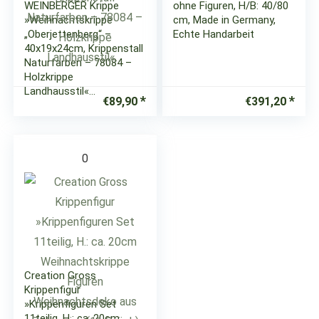
WEINBERGER Krippe
ohne Figuren, H/B: 40/80
»Weihnachtskrippe
cm, Made in Germany,
„Oberjettenberg“ –
Echte Handarbeit
40x19x24cm, Krippenstall
Naturfarben – 78084 –
Holzkrippe
Landhausstil«…
€
89,90
€
391,20
0
Creation Gross
Krippenfigur
»Krippenfiguren Set
11teilig, H.: ca. 20cm