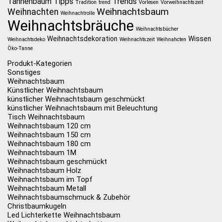
Tannenbaum
Tipps
Trends
Tradition
trend
Vorlesen
Vorweihnachtszeit
Weihnachtsbaum
Weihnachten
Weihnachtrolle
Weihnachtsbräuche
Weihnachtsbücher
Weihnachtsdekoration
Wissen
Weihnachtsdeko
Weihnachtszeit
Weihnahcten
Öko-Tanne
Produkt-Kategorien
Sonstiges
Weihnachtsbaum
Künstlicher Weihnachtsbaum
künstlicher Weihnachtsbaum geschmückt
künstlicher Weihnachtsbaum mit Beleuchtung
Tisch Weihnachtsbaum
Weihnachtsbaum 120 cm
Weihnachtsbaum 150 cm
Weihnachtsbaum 180 cm
Weihnachtsbaum 1M
Weihnachtsbaum geschmückt
Weihnachtsbaum Holz
Weihnachtsbaum im Topf
Weihnachtsbaum Metall
Weihnachtsbaumschmuck & Zubehör
Christbaumkugeln
Led Lichterkette Weihnachtsbaum