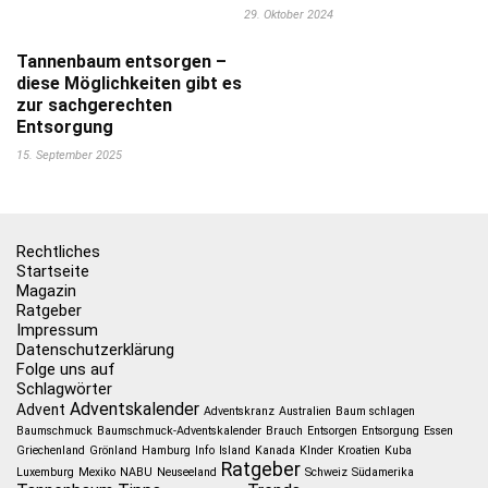
29. Oktober 2024
Tannenbaum entsorgen –
diese Möglichkeiten gibt es
zur sachgerechten
Entsorgung
15. September 2025
Rechtliches
Startseite
Magazin
Ratgeber
Impressum
Datenschutzerklärung
Folge uns auf
Schlagwörter
Adventskalender
Advent
Adventskranz
Australien
Baum schlagen
Baumschmuck
Baumschmuck-Adventskalender
Brauch
Entsorgen
Entsorgung
Essen
Griechenland
Grönland
Hamburg
Info
Island
Kanada
KInder
Kroatien
Kuba
Ratgeber
Luxemburg
Mexiko
NABU
Neuseeland
Schweiz
Südamerika