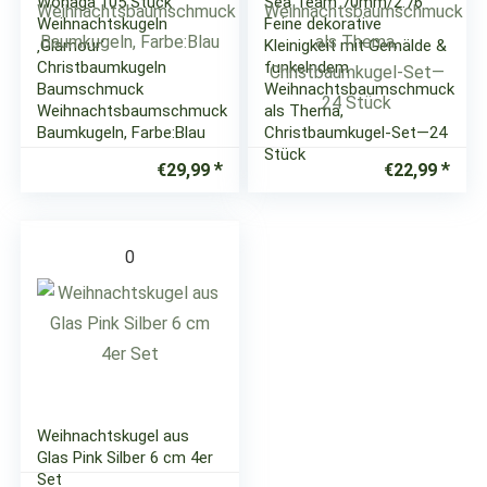
Wohaga 105 Stück
Sea Team 70mm/2.76″
Weihnachtskugeln
Feine dekorative
‚Glamour‘
Kleinigkeit mit Gemälde &
Christbaumkugeln
funkelndem
Baumschmuck
Weihnachtsbaumschmuck
Weihnachtsbaumschmuck
als Thema,
Baumkugeln, Farbe:Blau
Christbaumkugel-Set—24
Stück
€
29,99
€
22,99
0
Weihnachtskugel aus
Glas Pink Silber 6 cm 4er
Set