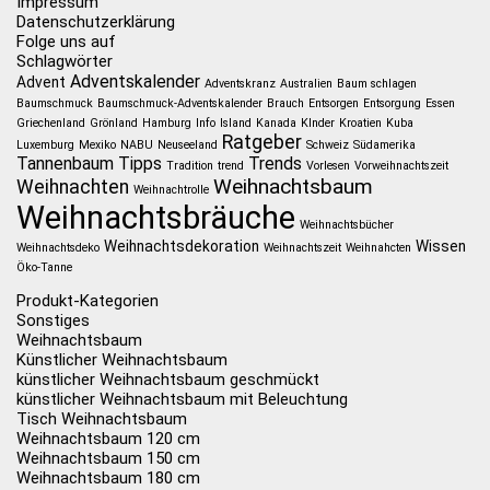
Impressum
Datenschutzerklärung
Folge uns auf
Schlagwörter
Adventskalender
Advent
Adventskranz
Australien
Baum schlagen
Baumschmuck
Baumschmuck-Adventskalender
Brauch
Entsorgen
Entsorgung
Essen
Griechenland
Grönland
Hamburg
Info
Island
Kanada
KInder
Kroatien
Kuba
Ratgeber
Luxemburg
Mexiko
NABU
Neuseeland
Schweiz
Südamerika
Tannenbaum
Tipps
Trends
Tradition
trend
Vorlesen
Vorweihnachtszeit
Weihnachtsbaum
Weihnachten
Weihnachtrolle
Weihnachtsbräuche
Weihnachtsbücher
Weihnachtsdekoration
Wissen
Weihnachtsdeko
Weihnachtszeit
Weihnahcten
Öko-Tanne
Produkt-Kategorien
Sonstiges
Weihnachtsbaum
Künstlicher Weihnachtsbaum
künstlicher Weihnachtsbaum geschmückt
künstlicher Weihnachtsbaum mit Beleuchtung
Tisch Weihnachtsbaum
Weihnachtsbaum 120 cm
Weihnachtsbaum 150 cm
Weihnachtsbaum 180 cm