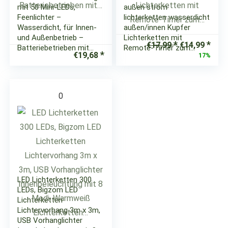
mit 50 Mini-LEDs,
außen strom
Feenlichter –
lichterketten wasserdicht
Wasserdicht, für Innen-
außen/innen Kupfer
und Außenbetrieb –
Lichterketten mit
Ursprünglic
Aktu
€
17,99
€
14,99
Batteriebetrieben mit…
Remote-Timer zum…
Preis
Prei
€
19,68
17%
war:
ist:
€17,99
€14,
0
LED Lichterketten 300
LEDs, Bigzom LED
Lichterketten
Lichtervorhang 3m x 3m,
USB Vorhanglichter