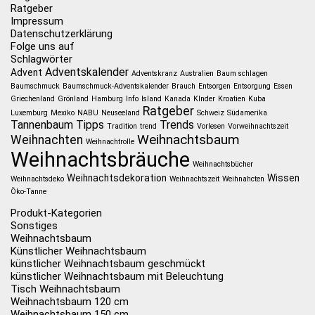
Ratgeber
Impressum
Datenschutzerklärung
Folge uns auf
Schlagwörter
Adventskalender
Advent
Adventskranz
Australien
Baum schlagen
Baumschmuck
Baumschmuck-Adventskalender
Brauch
Entsorgen
Entsorgung
Essen
Griechenland
Grönland
Hamburg
Info
Island
Kanada
KInder
Kroatien
Kuba
Ratgeber
Luxemburg
Mexiko
NABU
Neuseeland
Schweiz
Südamerika
Tannenbaum
Tipps
Trends
Tradition
trend
Vorlesen
Vorweihnachtszeit
Weihnachtsbaum
Weihnachten
Weihnachtrolle
Weihnachtsbräuche
Weihnachtsbücher
Weihnachtsdekoration
Wissen
Weihnachtsdeko
Weihnachtszeit
Weihnahcten
Öko-Tanne
Produkt-Kategorien
Sonstiges
Weihnachtsbaum
Künstlicher Weihnachtsbaum
künstlicher Weihnachtsbaum geschmückt
künstlicher Weihnachtsbaum mit Beleuchtung
Tisch Weihnachtsbaum
Weihnachtsbaum 120 cm
Weihnachtsbaum 150 cm