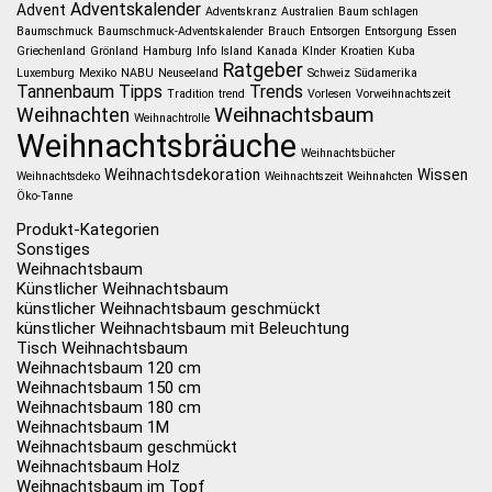
Adventskalender
Advent
Adventskranz
Australien
Baum schlagen
Baumschmuck
Baumschmuck-Adventskalender
Brauch
Entsorgen
Entsorgung
Essen
Griechenland
Grönland
Hamburg
Info
Island
Kanada
KInder
Kroatien
Kuba
Ratgeber
Luxemburg
Mexiko
NABU
Neuseeland
Schweiz
Südamerika
Tannenbaum
Tipps
Trends
Tradition
trend
Vorlesen
Vorweihnachtszeit
Weihnachtsbaum
Weihnachten
Weihnachtrolle
Weihnachtsbräuche
Weihnachtsbücher
Weihnachtsdekoration
Wissen
Weihnachtsdeko
Weihnachtszeit
Weihnahcten
Öko-Tanne
Produkt-Kategorien
Sonstiges
Weihnachtsbaum
Künstlicher Weihnachtsbaum
künstlicher Weihnachtsbaum geschmückt
künstlicher Weihnachtsbaum mit Beleuchtung
Tisch Weihnachtsbaum
Weihnachtsbaum 120 cm
Weihnachtsbaum 150 cm
Weihnachtsbaum 180 cm
Weihnachtsbaum 1M
Weihnachtsbaum geschmückt
Weihnachtsbaum Holz
Weihnachtsbaum im Topf