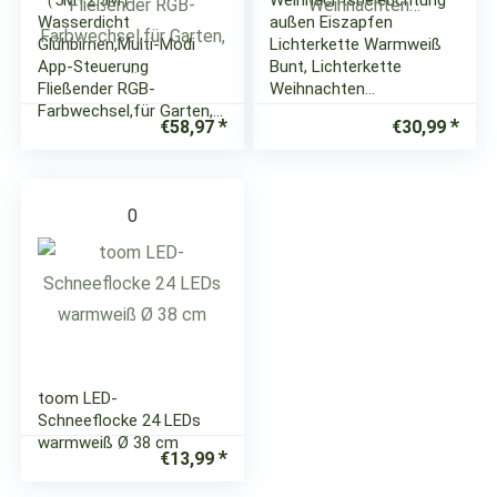
（5M+2.5M）
Weihnachtsbeleuchtung
Wasserdicht
außen Eiszapfen
Glühbirnen,Multi-Modi
Lichterkette Warmweiß
App-Steuerung
Bunt, Lichterkette
Fließender RGB-
Weihnachten…
Farbwechsel,für Garten,…
€
58,97
€
30,99
0
toom LED-
Schneeflocke 24 LEDs
warmweiß Ø 38 cm
€
13,99