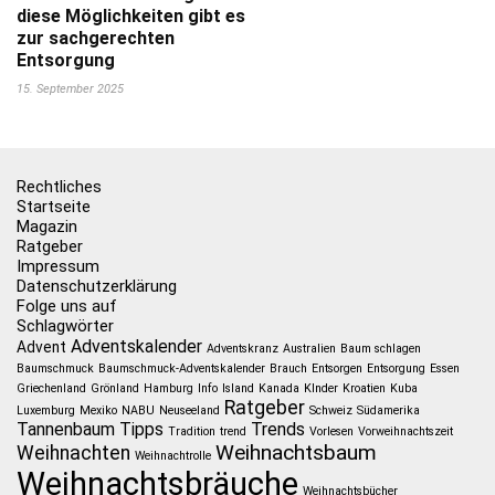
diese Möglichkeiten gibt es
zur sachgerechten
Entsorgung
15. September 2025
Rechtliches
Startseite
Magazin
Ratgeber
Impressum
Datenschutzerklärung
Folge uns auf
Schlagwörter
Adventskalender
Advent
Adventskranz
Australien
Baum schlagen
Baumschmuck
Baumschmuck-Adventskalender
Brauch
Entsorgen
Entsorgung
Essen
Griechenland
Grönland
Hamburg
Info
Island
Kanada
KInder
Kroatien
Kuba
Ratgeber
Luxemburg
Mexiko
NABU
Neuseeland
Schweiz
Südamerika
Tannenbaum
Tipps
Trends
Tradition
trend
Vorlesen
Vorweihnachtszeit
Weihnachtsbaum
Weihnachten
Weihnachtrolle
Weihnachtsbräuche
Weihnachtsbücher