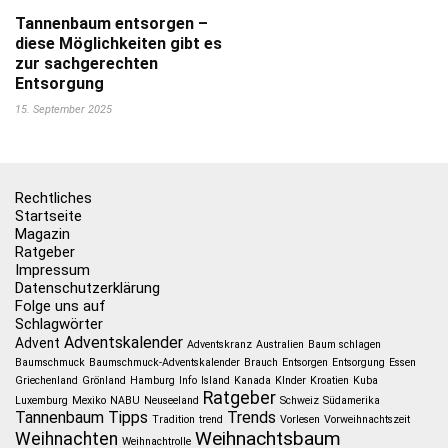
Tannenbaum entsorgen –
diese Möglichkeiten gibt es
zur sachgerechten
Entsorgung
15. September 2025
Rechtliches
Startseite
Magazin
Ratgeber
Impressum
Datenschutzerklärung
Folge uns auf
Schlagwörter
Adventskalender
Advent
Adventskranz
Australien
Baum schlagen
Baumschmuck
Baumschmuck-Adventskalender
Brauch
Entsorgen
Entsorgung
Essen
Griechenland
Grönland
Hamburg
Info
Island
Kanada
KInder
Kroatien
Kuba
Ratgeber
Luxemburg
Mexiko
NABU
Neuseeland
Schweiz
Südamerika
Tannenbaum
Tipps
Trends
Tradition
trend
Vorlesen
Vorweihnachtszeit
Weihnachtsbaum
Weihnachten
Weihnachtrolle