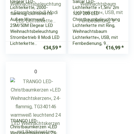
Elegear LED-
Salcar LED-
Lichterkette, 2000-
Lichterkette »1,5m/ 2m
flammig, Lichterkette
120/ 200 LED
Außen Warmweiß
Christbaumbeleuchtung
25M/50M Elegear LED
Lichterkette mit Ring,
Weihnachtsbeleuchtung
Weihnachtsbaum
Strombetrieb 8 Modi LED
Lichterkette«, USB, mit
Lichterkette…
Fernbedienung, 9…
€
34,59
€
16,99
0
TRANGO LED-
Christbaumkerzen »LED
Weihnachtskerzen«, 24-