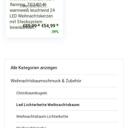
flammig, TG340146
warmweiß leuchtend 24
LED Weihnachtskerzen
mit Stecksystem
Ursprünglicher
Aktueller
€
89,99
€
54,99
Innenbereich…
Preis
Preis
39%
war:
ist:
€89,99
€54,99.
Alle Kategorien anzeigen
Weihnachtsbaumschmuck & Zubehör
Christbaumkugeln
Led Lichterkette Weihnachtsbaum
Weihnachtsbaum Lichterkette