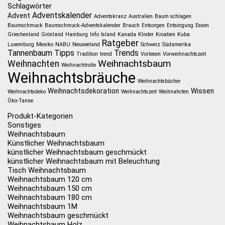
Schlagwörter
Adventskalender
Advent
Adventskranz
Australien
Baum schlagen
Baumschmuck
Baumschmuck-Adventskalender
Brauch
Entsorgen
Entsorgung
Essen
Griechenland
Grönland
Hamburg
Info
Island
Kanada
KInder
Kroatien
Kuba
Ratgeber
Luxemburg
Mexiko
NABU
Neuseeland
Schweiz
Südamerika
Tannenbaum
Tipps
Trends
Tradition
trend
Vorlesen
Vorweihnachtszeit
Weihnachtsbaum
Weihnachten
Weihnachtrolle
Weihnachtsbräuche
Weihnachtsbücher
Weihnachtsdekoration
Wissen
Weihnachtsdeko
Weihnachtszeit
Weihnahcten
Öko-Tanne
Produkt-Kategorien
Sonstiges
Weihnachtsbaum
Künstlicher Weihnachtsbaum
künstlicher Weihnachtsbaum geschmückt
künstlicher Weihnachtsbaum mit Beleuchtung
Tisch Weihnachtsbaum
Weihnachtsbaum 120 cm
Weihnachtsbaum 150 cm
Weihnachtsbaum 180 cm
Weihnachtsbaum 1M
Weihnachtsbaum geschmückt
Weihnachtsbaum Holz