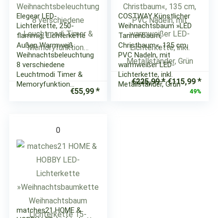
Elegear LED-
COSTWAY Künstlicher
Lichterkette, 250-
Weihnachtsbaum »LED
flammig, Lichterkette
Tannenbaum,
Außen Warmweiß
Christbaum«, 135 cm,
Weihnachtsbeleuchtung
PVC Nadeln, mit
8 verschiedene
warmweißer LED-
Leuchtmodi Timer &
Lichterkette, inkl.
Ursprüngliche
Aktu
€
225,99
€
115,99
Memoryfunktion…
Metallständer, Grün
Preis
Prei
€
55,99
49%
war:
ist:
€225,99
€115
0
matches21 HOME &