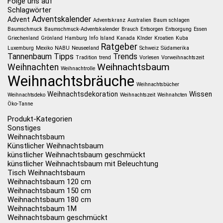
Folge uns auf
Schlagwörter
Adventskalender
Advent
Adventskranz
Australien
Baum schlagen
Baumschmuck
Baumschmuck-Adventskalender
Brauch
Entsorgen
Entsorgung
Essen
Griechenland
Grönland
Hamburg
Info
Island
Kanada
KInder
Kroatien
Kuba
Ratgeber
Luxemburg
Mexiko
NABU
Neuseeland
Schweiz
Südamerika
Tannenbaum
Tipps
Trends
Tradition
trend
Vorlesen
Vorweihnachtszeit
Weihnachtsbaum
Weihnachten
Weihnachtrolle
Weihnachtsbräuche
Weihnachtsbücher
Weihnachtsdekoration
Wissen
Weihnachtsdeko
Weihnachtszeit
Weihnahcten
Öko-Tanne
Produkt-Kategorien
Sonstiges
Weihnachtsbaum
Künstlicher Weihnachtsbaum
künstlicher Weihnachtsbaum geschmückt
künstlicher Weihnachtsbaum mit Beleuchtung
Tisch Weihnachtsbaum
Weihnachtsbaum 120 cm
Weihnachtsbaum 150 cm
Weihnachtsbaum 180 cm
Weihnachtsbaum 1M
Weihnachtsbaum geschmückt