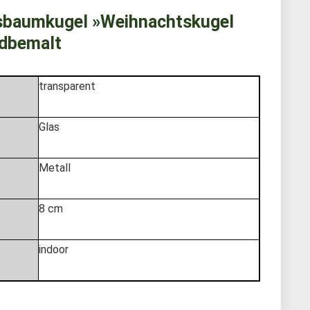
tsbaumkugel »Weihnachtskugel
ndbemalt
transparent
Glas
Metall
8 cm
indoor