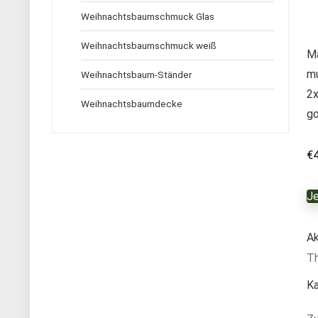
Weihnachtsbaumschmuck Glas
Weihnachtsbaumschmuck weiß
Ma
mu
Weihnachtsbaum-Ständer
2x
Weihnachtsbaumdecke
go
€
Je
Ak
Th
Ka