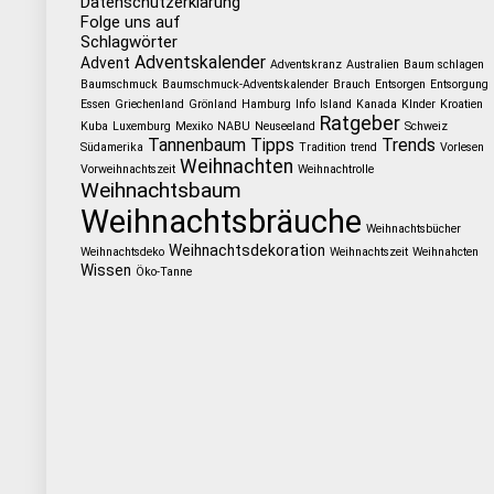
Datenschutzerklärung
Folge uns auf
Schlagwörter
Adventskalender
Advent
Adventskranz
Australien
Baum schlagen
Baumschmuck
Baumschmuck-Adventskalender
Brauch
Entsorgen
Entsorgung
Essen
Griechenland
Grönland
Hamburg
Info
Island
Kanada
KInder
Kroatien
Ratgeber
Kuba
Luxemburg
Mexiko
NABU
Neuseeland
Schweiz
Tannenbaum
Tipps
Trends
Südamerika
Tradition
trend
Vorlesen
Weihnachten
Vorweihnachtszeit
Weihnachtrolle
Weihnachtsbaum
Weihnachtsbräuche
Weihnachtsbücher
Weihnachtsdekoration
Weihnachtsdeko
Weihnachtszeit
Weihnahcten
Wissen
Öko-Tanne