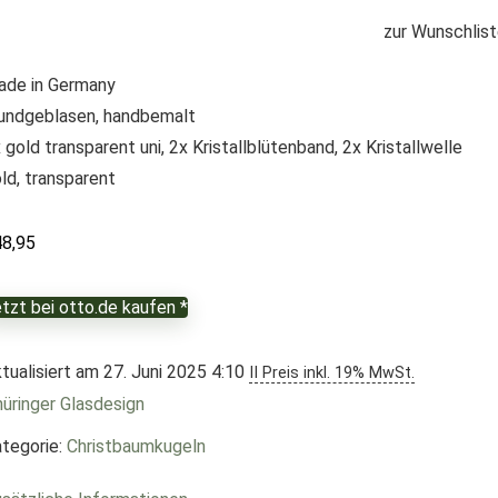
zur Wunschlis
de in Germany
ndgeblasen, handbemalt
 gold transparent uni, 2x Kristallblütenband, 2x Kristallwelle
ld, transparent
48,95
tzt bei otto.de kaufen *
tualisiert am 27. Juni 2025 4:10
II Preis inkl. 19% MwSt.
üringer Glasdesign
tegorie:
Christbaumkugeln