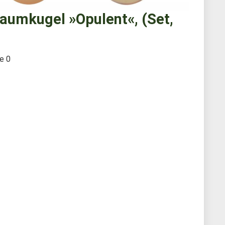
aumkugel »Opulent«, (Set,
te
0