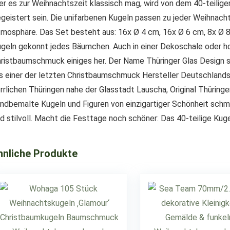
r es zur Weihnachtszeit klassisch mag, wird von dem 40-teilig
geistert sein. Die unifarbenen Kugeln passen zu jeder Weihnac
mosphäre. Das Set besteht aus: 16x Ø 4 cm, 16x Ø 6 cm, 8x Ø 
geln gekonnt jedes Bäumchen. Auch in einer Dekoschale oder 
ristbaumschmuck einiges her. Der Name Thüringer Glas Design st
s einer der letzten Christbaumschmuck Hersteller Deutschlands f
rrlichen Thüringen nahe der Glasstadt Lauscha, Original Thüri
ndbemalte Kugeln und Figuren von einzigartiger Schönheit sch
d stilvoll. Macht die Festtage noch schöner: Das 40-teilige Kug
hnliche Produkte