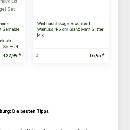
eine
Weihnachtskugel Bruchfest
it Gemälde
Walnuss 4-6 cm Glanz Matt Glitter
Mix
k als
el-Set—24
0
€
22,99
€
6,95
urg: Die besten Tipps