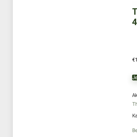
T
4
€
Je
Ak
Th
Ka
Be