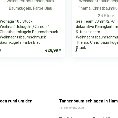
Wohaga 105 Stück
Sea Team 70mm/2.76″ F
Weihnachtskugeln ‚Glamour‘
dekorative Kleinigkeit m
Christbaumkugeln Baumschmuck
& funkelndem
Weihnachtsbaumschmuck
Weihnachtsbaumschmuc
Baumkugeln, Farbe:Blau
Thema, Christbaumkug
Stück
0
0
€
29,99
deen rund um den
Tannenbaum schlagen in Hamb
15. September 2025