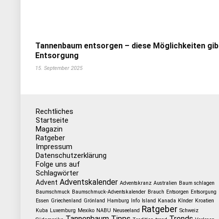
Tannenbaum entsorgen – diese Möglichkeiten gib
Entsorgung
15. September 2025
Rechtliches
Startseite
Magazin
Ratgeber
Impressum
Datenschutzerklärung
Folge uns auf
Schlagwörter
Adventskalender
Advent
Adventskranz
Australien
Baum schlagen
Baumschmuck
Baumschmuck-Adventskalender
Brauch
Entsorgen
Entsorgung
Essen
Griechenland
Grönland
Hamburg
Info
Island
Kanada
KInder
Kroatien
Ratgeber
Kuba
Luxemburg
Mexiko
NABU
Neuseeland
Schweiz
Tannenbaum
Tipps
Trends