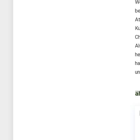
We
be
At
Ku
Ch
Al
he
ha
un
ä