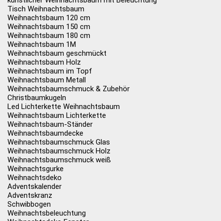
künstlicher Weihnachtsbaum mit Beleuchtung
Tisch Weihnachtsbaum
Weihnachtsbaum 120 cm
Weihnachtsbaum 150 cm
Weihnachtsbaum 180 cm
Weihnachtsbaum 1M
Weihnachtsbaum geschmückt
Weihnachtsbaum Holz
Weihnachtsbaum im Topf
Weihnachtsbaum Metall
Weihnachtsbaumschmuck & Zubehör
Christbaumkugeln
Led Lichterkette Weihnachtsbaum
Weihnachtsbaum Lichterkette
Weihnachtsbaum-Ständer
Weihnachtsbaumdecke
Weihnachtsbaumschmuck Glas
Weihnachtsbaumschmuck Holz
Weihnachtsbaumschmuck weiß
Weihnachtsgurke
Weihnachtsdeko
Adventskalender
Adventskranz
Schwibbogen
Weihnachtsbeleuchtung