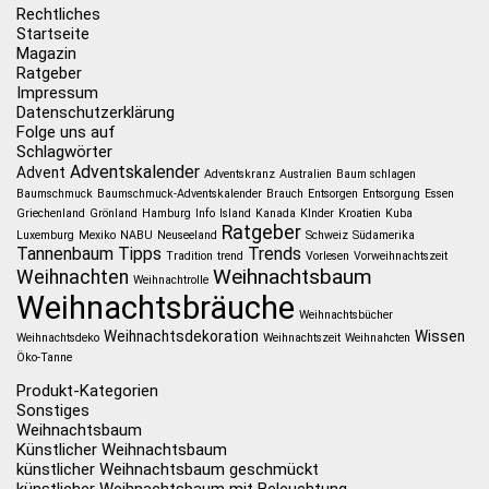
Rechtliches
Startseite
Magazin
Ratgeber
Impressum
Datenschutzerklärung
Folge uns auf
Schlagwörter
Adventskalender
Advent
Adventskranz
Australien
Baum schlagen
Baumschmuck
Baumschmuck-Adventskalender
Brauch
Entsorgen
Entsorgung
Essen
Griechenland
Grönland
Hamburg
Info
Island
Kanada
KInder
Kroatien
Kuba
Ratgeber
Luxemburg
Mexiko
NABU
Neuseeland
Schweiz
Südamerika
Tannenbaum
Tipps
Trends
Tradition
trend
Vorlesen
Vorweihnachtszeit
Weihnachtsbaum
Weihnachten
Weihnachtrolle
Weihnachtsbräuche
Weihnachtsbücher
Weihnachtsdekoration
Wissen
Weihnachtsdeko
Weihnachtszeit
Weihnahcten
Öko-Tanne
Produkt-Kategorien
Sonstiges
Weihnachtsbaum
Künstlicher Weihnachtsbaum
künstlicher Weihnachtsbaum geschmückt