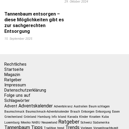
29. Oktober 2024
Tannenbaum entsorgen –
diese Möglichkeiten gibt es
zur sachgerechten
Entsorgung
15. September 2025
Rechtliches
Startseite
Magazin
Ratgeber
Impressum
Datenschutzerklärung
Folge uns auf
Schlagwörter
Adventskalender
Advent
Adventskranz
Australien
Baum schlagen
Baumschmuck
Baumschmuck-Adventskalender
Brauch
Entsorgen
Entsorgung
Essen
Griechenland
Grönland
Hamburg
Info
Island
Kanada
KInder
Kroatien
Kuba
Ratgeber
Luxemburg
Mexiko
NABU
Neuseeland
Schweiz
Südamerika
Tannenbaum
Tipps
Trends
Tradition
trend
Vorlesen
Vorweihnachtszeit